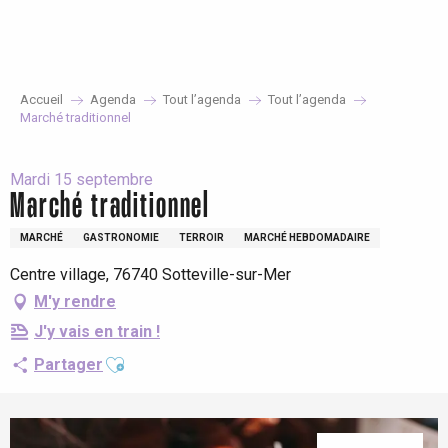
Aller
au
contenu
principal
Accueil
Agenda
Tout l’agenda
Tout l’agenda
Marché traditionnel
Mardi 15 septembre
Marché traditionnel
MARCHÉ
GASTRONOMIE
TERROIR
MARCHÉ HEBDOMADAIRE
Centre village, 76740 Sotteville-sur-Mer
M'y rendre
J'y vais en train !
Ajouter aux favoris
Partager