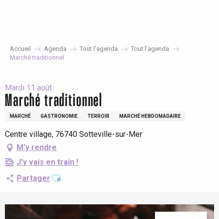
Aller
au
contenu
principal
Accueil
Agenda
Tout l’agenda
Tout l’agenda
Marché traditionnel
Mardi 11 août
Marché traditionnel
MARCHÉ
GASTRONOMIE
TERROIR
MARCHÉ HEBDOMADAIRE
Centre village, 76740 Sotteville-sur-Mer
M'y rendre
J'y vais en train !
Ajouter aux favoris
Partager