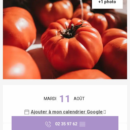
+1 photo
Ouverture et coordonnées
11
MARDI
AOÛT
Ajouter à mon calendrier Google
02 35 97 62
▒▒