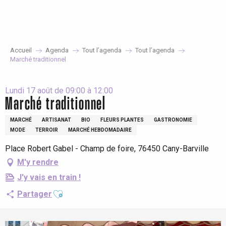
Aller
au
contenu
principal
Accueil
Agenda
Tout l’agenda
Tout l’agenda
Marché traditionnel
Lundi 17 août de 09:00 à 12:00
Marché traditionnel
MARCHÉ
ARTISANAT
BIO
FLEURS PLANTES
GASTRONOMIE
MODE
TERROIR
MARCHÉ HEBDOMADAIRE
Place Robert Gabel - Champ de foire, 76450 Cany-Barville
M'y rendre
J'y vais en train !
Ajouter aux favoris
Partager