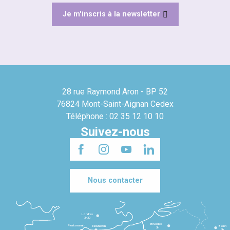
Je m'inscris à la newsletter
28 rue Raymond Aron - BP 52
76824 Mont-Saint-Aignan Cedex
Téléphone : 02 35 12 10 10
Suivez-nous
Nous contacter
Londres
3h30
Bruxelles
Portsmouth
Newhaven
Bonn
3h
5h