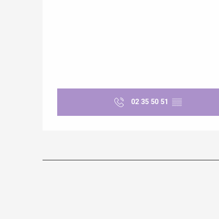
re
éjour
02 35 50 51
▒▒