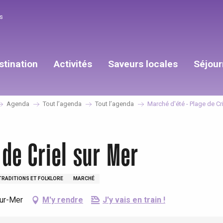
s
stination
Activités
Saveurs locales
Séjour
Agenda
Tout l’agenda
Tout l’agenda
Marché d'été - Plage de Cr
 de Criel sur Mer
TRADITIONS ET FOLKLORE
MARCHÉ
sur-Mer
M'y rendre
J'y vais en train !