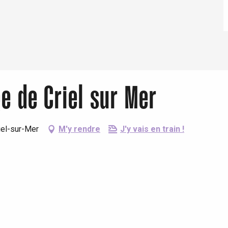
Eaux
e de Criel sur Mer
iel-sur-Mer
M'y rendre
J'y vais en train !