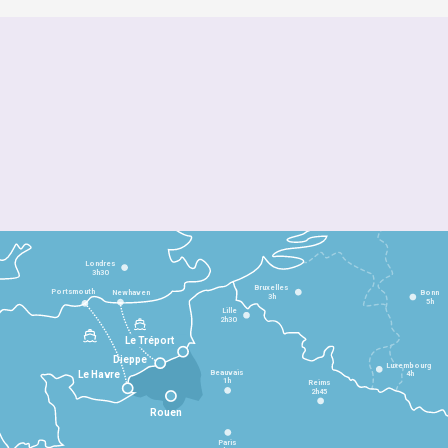
Londres
3h30
Bruxelles
Portsmouth
Newhaven
Bonn
3h
5h
Lille
2h30
Le Tréport
Dieppe
Luxembourg
Beauvais
4h
Le Havre
1h
Reims
2h45
Rouen
Paris