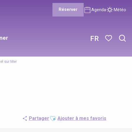
Réserver
Agenda
Météo
ner
FR
Rech
Voir les favor
iel sur Mer
Ajouter aux favoris
Partager
Ajouter à mes favoris