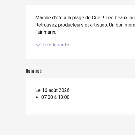
Séjours en train
Quand il pleut
Restaurants avec vue
Description
Séjours à vélo
Avec les enfants
Marché d'été à la plage de Criel ! Les beaux jour
Retrouvez producteurs et artisans. Un bon mome
Entre amis
l’air marin.
Le Tr
Lire la suite
Eu
Criel-sur-Mer
Horaires
Blangy-s
Dieppe
Le 16 août 2026
07:00 à 13:00
Offranville
t-Valery-en-Caux
er
e