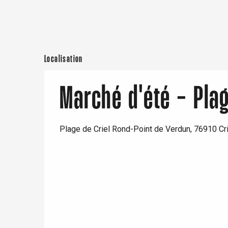
Neufchâtel-en-Bray
Doudeville
Val-de-Scie
etot
Forges-les-
Localisation
Clères
Buchy
en-Seine
Marché d'été - Plag
Duclair
Rouen
Plage de Criel Rond-Point de Verdun, 76910 Cr
Paris 1h30