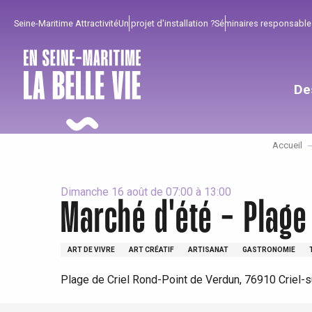
Aller
Seine-Maritime Attractivité
Un projet d'installation ?
Séminaires responsable
au
contenu
principal
De
Accueil
Dimanche 16 août de 07:00 à 13:00
Marché d'été - Plage
Pour profiter
Incontournables
Bien de chez nous !
ART DE VIVRE
ART CRÉATIF
ARTISANAT
GASTRONOMIE
Tout l'agenda
Lieux branchés
Séjours en bord de
Plage de Criel Rond-Point de Verdun, 76910 Criel-
mer
Eté
Meilleurs brunch