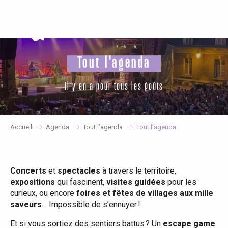
Aller
au
contenu
principal
Tout l'agenda
il y en a pour tous les goûts
Accueil
Agenda
Tout l’agenda
Tout l’agenda
Concerts
et
spectacles
à travers le territoire,
expositions
qui fascinent,
visites guidées
pour les
curieux, ou encore
foires et fêtes de villages aux mille
saveurs
… Impossible de s’ennuyer !
Et si vous sortiez des sentiers battus ? Un
escape game