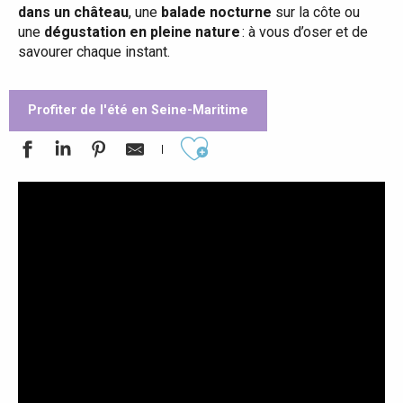
dans un château
, une
balade nocturne
sur la côte ou
une
dégustation en pleine nature
: à vous d’oser et de
savourer chaque instant.
Profiter de l'été en Seine-Maritime
Ajouter aux favoris