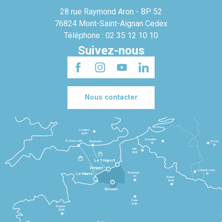
28 rue Raymond Aron - BP 52
76824 Mont-Saint-Aignan Cedex
Téléphone : 02 35 12 10 10
Suivez-nous
Nous contacter
Londres
3h30
Bruxelles
Portsmouth
Newhaven
Bonn
3h
5h
Lille
2h30
Le Tréport
Dieppe
Luxembourg
Beauvais
4h
Le Havre
1h
Reims
2h45
Rouen
Paris
1h30
Rennes
2h30
Tours