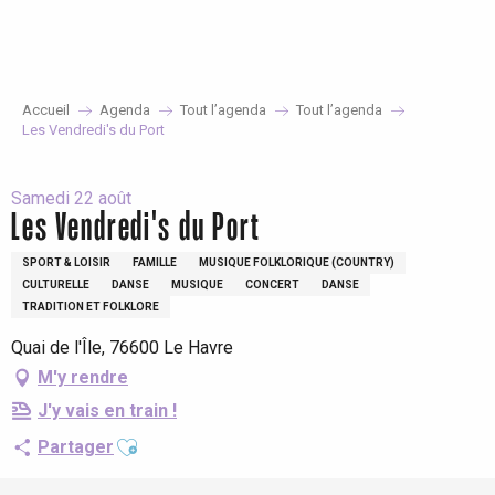
Aller
au
contenu
principal
Accueil
Agenda
Tout l’agenda
Tout l’agenda
Les Vendredi's du Port
Samedi 22 août
Les Vendredi's du Port
SPORT & LOISIR
FAMILLE
MUSIQUE FOLKLORIQUE (COUNTRY)
CULTURELLE
DANSE
MUSIQUE
CONCERT
DANSE
TRADITION ET FOLKLORE
Quai de l'Île, 76600 Le Havre
M'y rendre
J'y vais en train !
Ajouter aux favoris
Partager