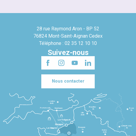
28 rue Raymond Aron - BP 52
76824 Mont-Saint-Aignan Cedex
Téléphone : 02 35 12 10 10
Suivez-nous
Nous contacter
Londres
3h30
Bruxelles
Portsmouth
Newhaven
Bonn
3h
5h
Lille
2h30
Le Tréport
Dieppe
Luxembourg
Beauvais
4h
Le Havre
1h
Reims
2h45