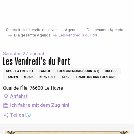
Aller
au
contenu
principal
Startseite Ich bereite mich vor
Agenda
Die gesamte Agenda
Die gesamte Agenda
Les Vendredi's du Port
Samstag 22. august
Les Vendredi's du Port
SPORT & FREIZEIT
FAMILIE
FOLKLOREMUSIK (COUNTRY)
KULTUR-
TANZEN
MUSIK
KONZERTE
TANZ
TRADITION UND FOLKLORE
Quai de l'Île, 76600 Le Havre
Anfahrt
Ich fahre mit dem Zug hin!
Ajouter aux favoris
Teilen