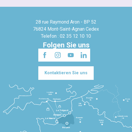
28 rue Raymond Aron - BP 52
76824 Mont-Saint-Agnan Cedex
Telefon : 02 35 12 10 10
Folgen Sie uns
Kontaktieren Sie uns
Londres
3h30
Bruxelles
Portsmouth
Newhaven
Bonn
3h
5h
Lille
2h30
Le Tréport
Dieppe
Luxembourg
Beauvais
4h
Le Havre
1h
Reims
2h45
Rouen