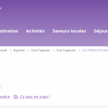
s
stination
Activités
Saveurs locales
Séjour
cueil
Agenda
Tout l’agenda
Tout l’agenda
LES FATALS PICA
endre
J'y vais en train !