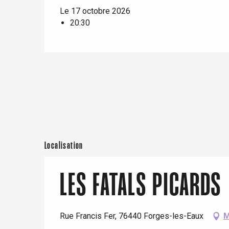
Le 17 octobre 2026
e
20:30
Neufchâtel-en-Bray
Doudeville
Val-de-Scie
etot
Forges-les-
Clères
Buchy
en-Seine
Duclair
Rouen
Localisation
LES FATALS PICARDS
Paris 1h30
Rue Francis Fer, 76440 Forges-les-Eaux
M