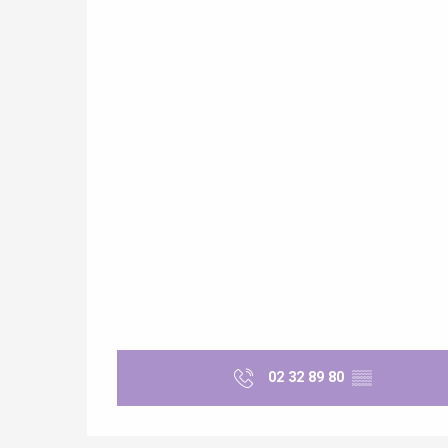
re
éjour
02 32 89 80
▒▒