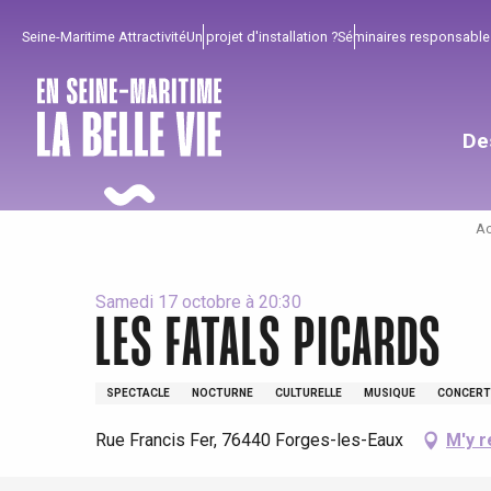
Aller
Seine-Maritime Attractivité
Un projet d'installation ?
Séminaires responsable
au
contenu
principal
De
Ac
Samedi 17 octobre à 20:30
LES FATALS PICARDS
Pour profiter
Incontournables
Bien de chez nous !
SPECTACLE
NOCTURNE
CULTURELLE
MUSIQUE
CONCERT
Tout l'agenda
Lieux branchés
Séjours en bord de
Rue Francis Fer, 76440 Forges-les-Eaux
M'y r
mer
Eté
Meilleurs brunch