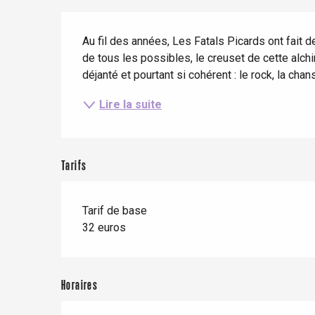
Séjours en train
Quand il pleut
Restaurants avec vue
Description
Séjours à vélo
Au fil des années, Les Fatals Picards ont fait de l
Avec les enfants
de tous les possibles, le creuset de cette alchim
Entre amis
déjanté et pourtant si cohérent : le rock, la chans
Lire la suite
Le Tr
Eu
Tarifs
Criel-sur-Mer
Tarif de base
Blangy-s
32 euros
Dieppe
Offranville
Horaires
t-Valery-en-Caux
er