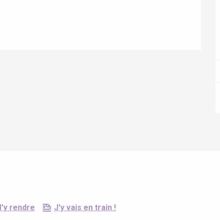
Eaux
'y rendre
J'y vais en train !