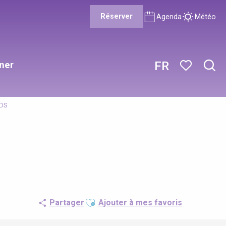
Réserver
Agenda
Météo
ner
FR
Rech
Voir les favor
RDS
Ajouter aux favoris
Partager
Ajouter à mes favoris