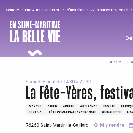
Aller
Seine-Maritime Attractivité
Un projet d'installation ?
Séminaires responsable
au
contenu
principal
De
Accueil
A
Samedi 8 août de 14:30 à 22:30
La Fête-Yères, festiva
MARCHÉ
A PIED
ADULTE
ARTISANAT
FAMILLE
MUSIQU
Pour profiter
Incontournables
Bien de chez nous !
FESTIVAL
FÊTE COMMUNALE / PATRONALE
GUINGUETTE
MA
Tout l'agenda
Lieux branchés
Séjours en bord de
76260 Saint-Martin-le-Gaillard
M'y rendre
mer