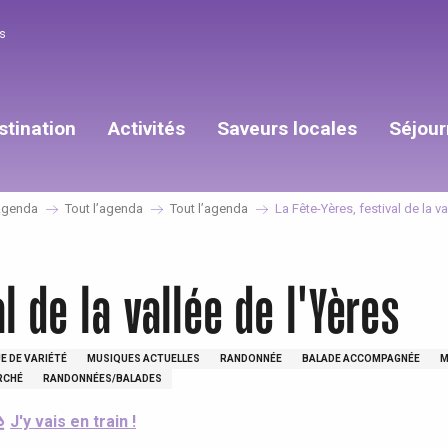
s
stination
Activités
Saveurs locales
Séjour
genda
Tout l’agenda
Tout l’agenda
La Fête-Yères, festival de la va
l de la vallée de l'Yères
E DE VARIÉTÉ
MUSIQUES ACTUELLES
RANDONNÉE
BALADE ACCOMPAGNÉE
M
RCHÉ
RANDONNÉES/BALADES
J'y vais en train !