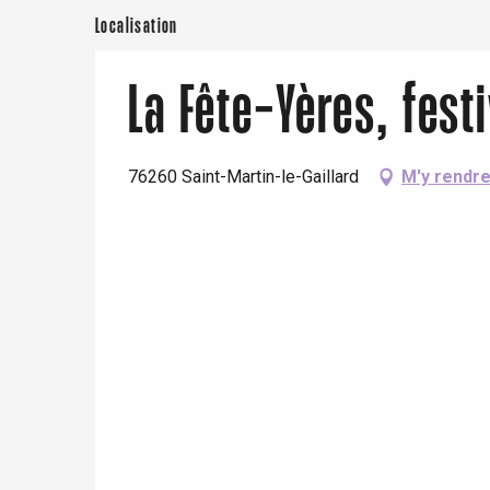
Localisation
Paris 1h30
La Fête-Yères, festi
76260 Saint-Martin-le-Gaillard
M'y rendr
re
éjour