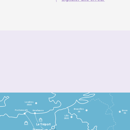
Londres
3h30
Bruxelles
Portsmouth
Newhaven
Bonn
3h
5h
Lille
2h30
Le Tréport
Dieppe