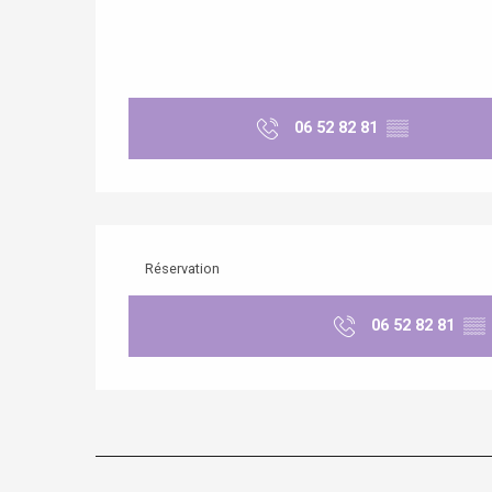
06 52 82 81
▒▒
Réservation
06 52 82 81
▒▒