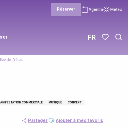
Réserver
Agenda
Météo
ner
FR
Rech
Voir les favor
llée de l'Yères
ANIFESTATION COMMERCIALE
MUSIQUE
CONCERT
Ajouter aux favoris
Partager
Ajouter à mes favoris