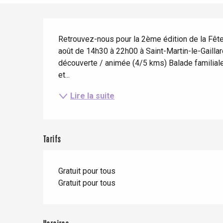
Eté
Meilleurs brunch
Séjours en train
Quand il pleut
Restaurants avec vue
Description
Séjours à vélo
Retrouvez-nous pour la 2ème édition de la Fête-Y
Avec les enfants
août de 14h30 à 22h00 à Saint-Martin-le-Gailla
Entre amis
découverte / animée (4/5 kms) Balade familiale 
et...
Lire la suite
Tarifs
Le Tr
Eu
Gratuit pour tous
Gratuit pour tous
Criel-sur-Mer
Blangy-s