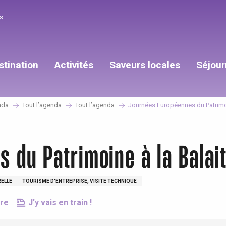
s
stination
Activités
Saveurs locales
Séjour
nda
Tout l’agenda
Tout l’agenda
Journées Européennes du Patrimoin
 du Patrimoine à la Balait
ELLE
TOURISME D'ENTREPRISE, VISITE TECHNIQUE
dre
J'y vais en train !