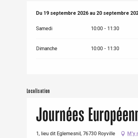
er
Du
Du
19 septembre 2026
19 septembre 2026
au
au
20 septembre 20
20 septembre 20
e
Samedi
10:00 - 11:30
Neufchâtel-en-Bray
Doudeville
Val-de-Scie
Dimanche
10:00 - 11:30
etot
Forges-les-
Clères
Buchy
en-Seine
Duclair
Localisation
Rouen
Journées Européenn
Paris 1h30
1, lieu dit Eglemesnil, 76730 Royville
M'y 