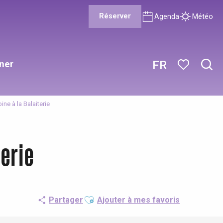
Réserver
Agenda
Météo
ner
FR
Rech
Voir les favor
e à la Balaiterie
erie
Ajouter aux favoris
Partager
Ajouter à mes favoris