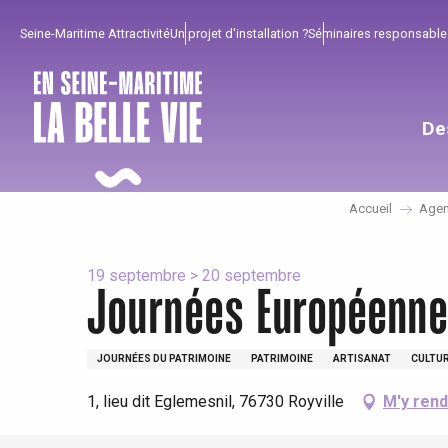
Aller
Seine-Maritime Attractivité
Un projet d'installation ?
Séminaires responsable
au
contenu
principal
De
Accueil
Age
19 septembre > 20 septembre
Journées Européennes
Pour profiter
Incontournables
Bien de chez nous !
JOURNÉES DU PATRIMOINE
PATRIMOINE
ARTISANAT
CULTUR
1, lieu dit Eglemesnil, 76730 Royville
M'y ren
Tout l'agenda
Lieux branchés
Séjours en bord de
mer
Eté
Meilleurs brunch