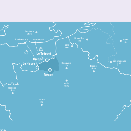
Londres
3h30
Bruxelles
Portsmouth
Newhaven
Bonn
3h
5h
Lille
2h30
Le Tréport
Dieppe
Luxembourg
Beauvais
4h
Le Havre
1h
Reims
2h45
Rouen
Paris
1h30
Rennes
2h30
Tours
3h
rme