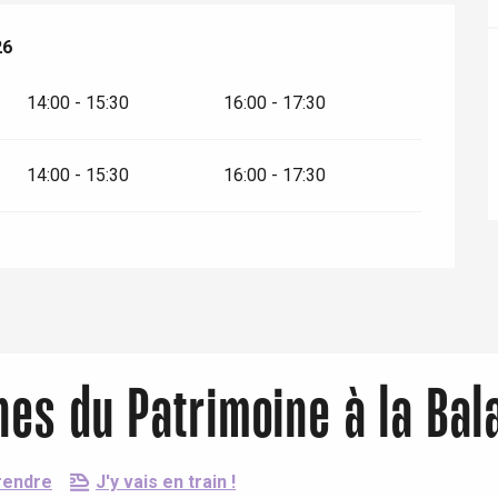
26
26
14:00 - 15:30
16:00 - 17:30
14:00 - 15:30
16:00 - 17:30
Eaux
es du Patrimoine à la Bala
rendre
J'y vais en train !