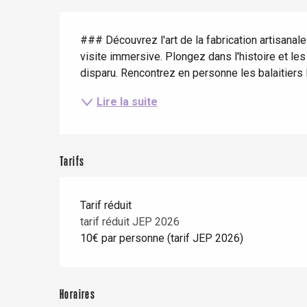
Séjours en train
Quand il pleut
Restaurants avec vue
Description
Séjours à vélo
### Découvrez l'art de la fabrication artisanale
Avec les enfants
visite immersive. Plongez dans l'histoire et les
Entre amis
disparu. Rencontrez en personne les balaitiers M
Lire la suite
Le Tr
Tarifs
Eu
Tarif réduit
Criel-sur-Mer
tarif réduit JEP 2026
10€ par personne (tarif JEP 2026)
Blangy-s
Dieppe
Offranville
Horaires
t-Valery-en-Caux