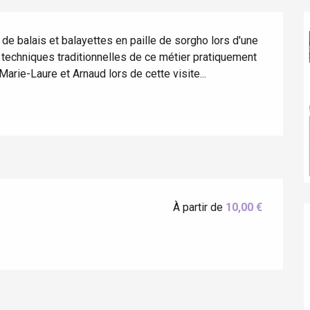
 de balais et balayettes en paille de sorgho lors d'une 
 techniques traditionnelles de ce métier pratiquement 
arie-Laure et Arnaud lors de cette visite...
éport
Lille 2h30
À partir de
10,00 €
ur-Bresle