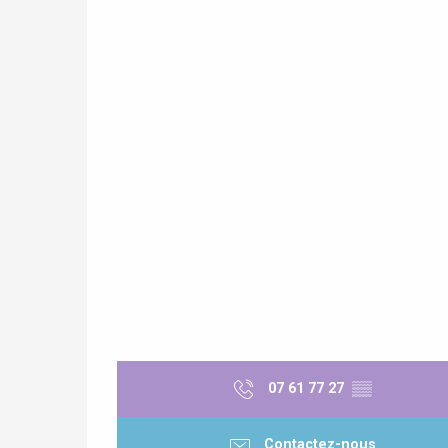
re
éjour
07 61 77 27
▒▒
Contactez-nous