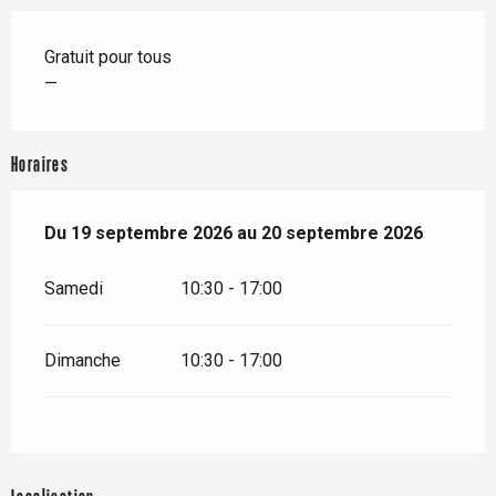
Gratuit pour tous
—
Horaires
Du
Du
19 septembre 2026
19 septembre 2026
au
au
20 septembre 2026
20 septembre 2026
Samedi
10:30 - 17:00
Dimanche
10:30 - 17:00