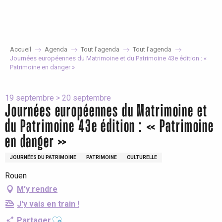
Aller
au
contenu
principal
Accueil
Agenda
Tout l’agenda
Tout l’agenda
Journées européennes du Matrimoine et du Patrimoine 43e édition : «
Patrimoine en danger »
19 septembre > 20 septembre
Journées européennes du Matrimoine et
du Patrimoine 43e édition : « Patrimoine
en danger »
JOURNÉES DU PATRIMOINE
PATRIMOINE
CULTURELLE
Rouen
M'y rendre
J'y vais en train !
Ajouter aux favoris
Partager