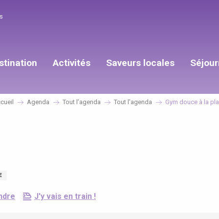
s
stination
Activités
Saveurs locales
Séjour
cueil
Agenda
Tout l’agenda
Tout l’agenda
Gym douce à la pl
E
ndre
J'y vais en train !