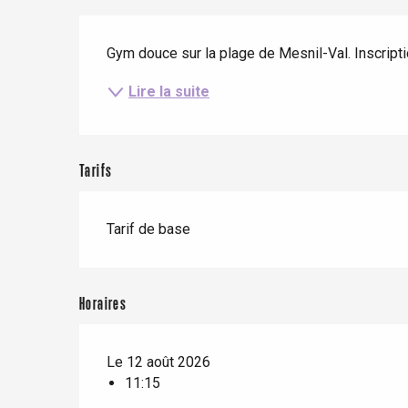
Eté
Meilleurs brunch
Séjours en train
Description
Quand il pleut
Restaurants avec vue
Gym douce sur la plage de Mesnil-Val. Inscriptio
Séjours à vélo
Avec les enfants
Lire la suite
Entre amis
Tarifs
Tarif de base
Le Tr
Eu
Horaires
Criel-sur-Mer
Le 12 août 2026
Blangy-s
11:15
Dieppe