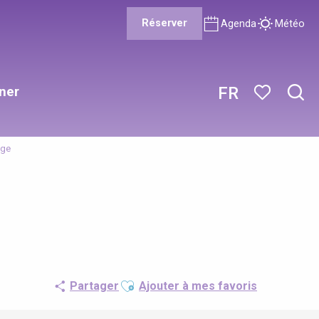
Réserver
Agenda
Météo
ner
FR
Rech
Voir les favor
age
Ajouter aux favoris
Partager
Ajouter à mes favoris