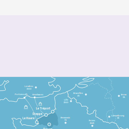
Londres
3h30
Bruxelles
Portsmouth
Newhaven
Bonn
3h
5h
Lille
2h30
Le Tréport
Dieppe
Luxembourg
Beauvais
4h
Le Havre
1h
Reims
2h45