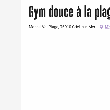
Gym douce à la pla
Paris 1h30
Mesnil-Val Plage, 76910 Criel-sur-Mer
M'
re
éjour