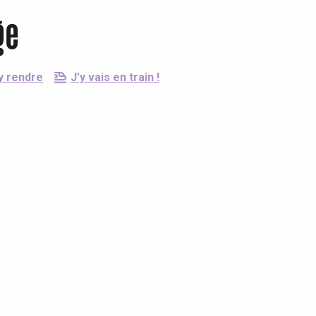
ge
y rendre
J'y vais en train !