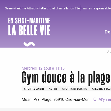
Aller
Seine-Maritime Attractivité
Un projet d'installation ?
Séminaires responsable
au
contenu
principal
De
Ac
Mercredi 12 août à 11:15
Gym douce à la plage
SPORT & LOISIR
AUTRE
SPORTS ET LOISIRS
ATELIER / STAG
Pour profiter
Incontournables
Bien de chez nous !
Mesnil-Val Plage, 76910 Criel-sur-Mer
M'y re
Tout l'agenda
Lieux branchés
Séjours en bord de
mer