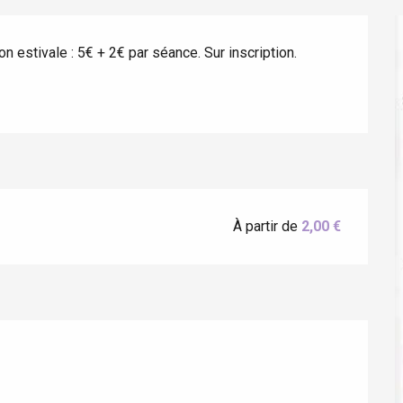
n estivale : 5€ + 2€ par séance. Sur inscription.
À partir de
2,00 €
éport
Lille 2h30
ur-Bresle