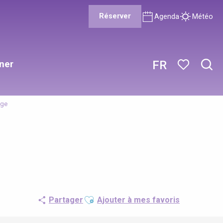
Réserver
Agenda
Météo
ner
FR
Rech
Voir les favor
age
Ajouter aux favoris
Partager
Ajouter à mes favoris