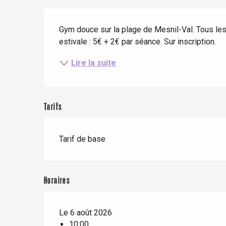
Eté
Meilleurs brunch
Séjours en train
Description
Quand il pleut
Restaurants avec vue
Gym douce sur la plage de Mesnil-Val. Tous les je
Séjours à vélo
Avec les enfants
estivale : 5€ + 2€ par séance. Sur inscription.
Entre amis
Lire la suite
Tarifs
Le Tr
Tarif de base
Eu
Horaires
Criel-sur-Mer
Blangy-s
Le 6 août 2026
Dieppe
10:00