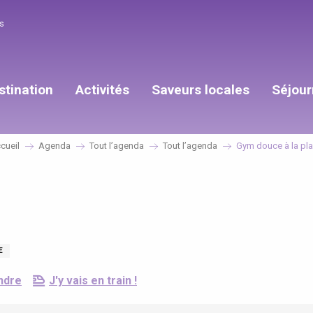
s
stination
Activités
Saveurs locales
Séjour
cueil
Agenda
Tout l’agenda
Tout l’agenda
Gym douce à la pl
E
ndre
J'y vais en train !