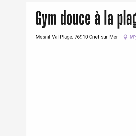
Gym douce à la pla
Paris 1h30
Mesnil-Val Plage, 76910 Criel-sur-Mer
M'
re
éjour