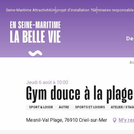
Aller
Seine-Maritime Attractivité
Un projet d'installation ?
Séminaires responsable
au
contenu
principal
De
Ac
Jeudi 6 août à 10:00
Gym douce à la plage
SPORT & LOISIR
AUTRE
SPORTS ET LOISIRS
ATELIER / STAG
Pour profiter
Incontournables
Bien de chez nous !
Mesnil-Val Plage, 76910 Criel-sur-Mer
M'y re
Tout l'agenda
Lieux branchés
Séjours en bord de
mer