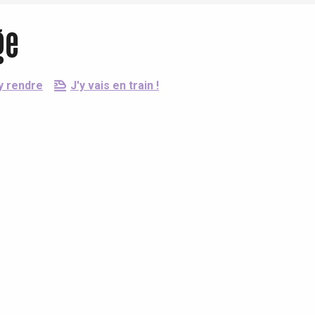
ge
y rendre
J'y vais en train !