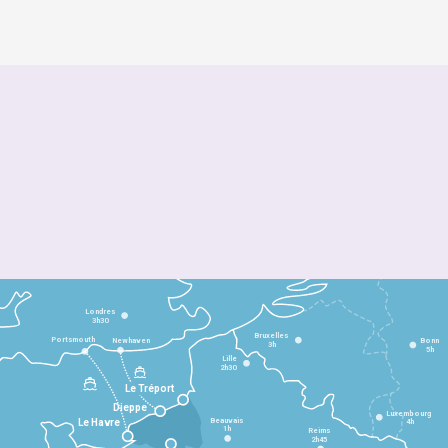
Londres
3h30
Bruxelles
Portsmouth
Newhaven
Bonn
3h
5h
Lille
2h30
Le Tréport
Dieppe
Luxembourg
Beauvais
4h
Le Havre
1h
Reims
2h45