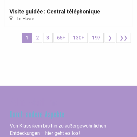
Visite guidée : Central téléphonique
Le Havre
1
2
3
65+
130+
197
❯
❯❯
Seine-Maritime
Durch andere Aspekte
Von Klassikern bis hin zu außergewöhnlichen
Entdeckungen – hier geht es los!