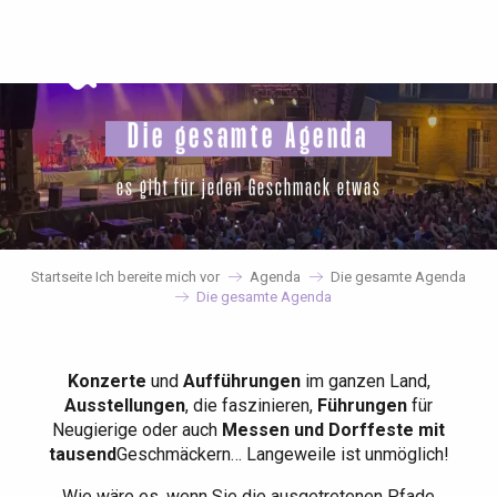
Aller
au
contenu
principal
Die gesamte Agenda
es gibt für jeden Geschmack etwas
Startseite Ich bereite mich vor
Agenda
Die gesamte Agenda
Die gesamte Agenda
Konzerte
und
Aufführungen
im ganzen Land,
Ausstellungen
, die faszinieren,
Führungen
für
Neugierige oder auch
Messen und Dorffeste mit
tausend
Geschmäckern… Langeweile ist unmöglich!
Wie wäre es, wenn Sie die ausgetretenen Pfade