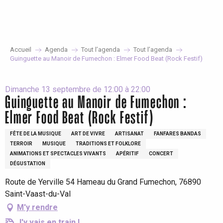
Aller
au
contenu
principal
Accueil
Agenda
Tout l’agenda
Tout l’agenda
Guinguette au Manoir de Fumechon : Elmer Food Beat (Rock Festif)
Dimanche 13 septembre de 12:00 à 22:00
Guinguette au Manoir de Fumechon :
Elmer Food Beat (Rock Festif)
FÊTE DE LA MUSIQUE
ART DE VIVRE
ARTISANAT
FANFARES BANDAS
TERROIR
MUSIQUE
TRADITIONS ET FOLKLORE
ANIMATIONS ET SPECTACLES VIVANTS
APÉRITIF
CONCERT
DÉGUSTATION
Route de Yerville 54 Hameau du Grand Fumechon, 76890
Saint-Vaast-du-Val
M'y rendre
J'y vais en train !