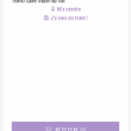
76890 Saint-Vaast-du-Val
M'y rendre
J'y vais en train !
07 71 11 91
▒▒