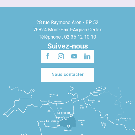
28 rue Raymond Aron - BP 52
76824 Mont-Saint-Aignan Cedex
Téléphone : 02 35 12 10 10
Suivez-nous
Nous contacter
Londres
3h30
Bruxelles
Portsmouth
Newhaven
Bonn
3h
5h
Lille
2h30
Le Tréport
Dieppe
Luxembourg
Beauvais
4h
Le Havre
1h
Reims
2h45
Rouen