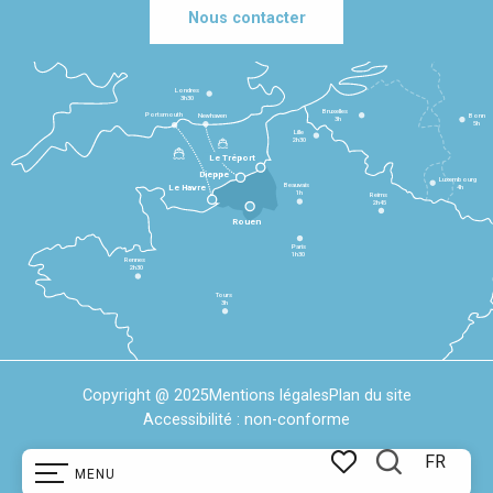
Nous contacter
Londres
3h30
Bruxelles
Portsmouth
Newhaven
Bonn
3h
5h
Lille
2h30
Le Tréport
Dieppe
Luxembourg
Beauvais
4h
Le Havre
1h
Reims
2h45
Rouen
Paris
1h30
Rennes
2h30
Tours
3h
Copyright @ 2025
Mentions légales
Plan du site
Accessibilité : non-conforme
FR
MENU
Recherche