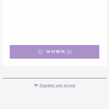
06 62 80 96
▒▒
Signaler une erreur