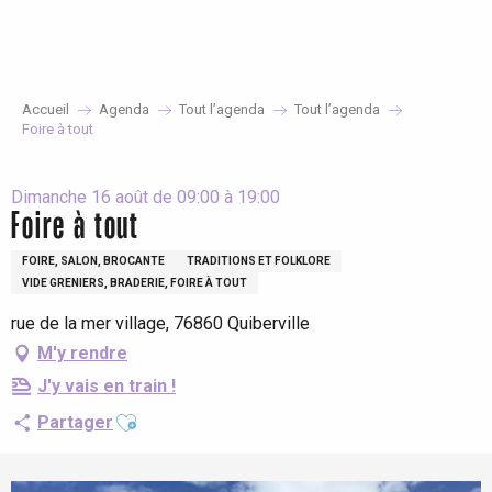
Aller
au
contenu
principal
Accueil
Agenda
Tout l’agenda
Tout l’agenda
Foire à tout
Dimanche 16 août de 09:00 à 19:00
Foire à tout
FOIRE, SALON, BROCANTE
TRADITIONS ET FOLKLORE
VIDE GRENIERS, BRADERIE, FOIRE À TOUT
rue de la mer village, 76860 Quiberville
M'y rendre
J'y vais en train !
Ajouter aux favoris
Partager