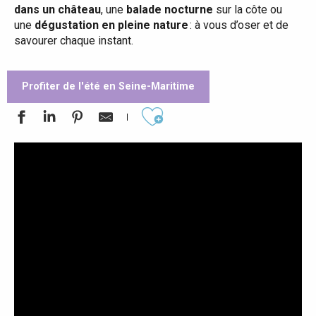
dans un château
, une
balade nocturne
sur la côte ou
une
dégustation en pleine nature
: à vous d’oser et de
savourer chaque instant.
Profiter de l'été en Seine-Maritime
Ajouter aux favoris