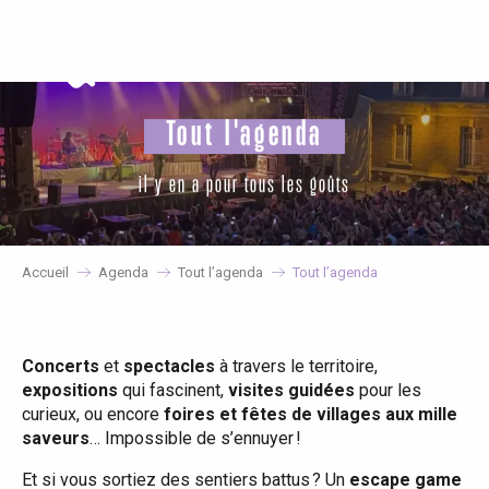
Aller
au
contenu
principal
Tout l'agenda
il y en a pour tous les goûts
Accueil
Agenda
Tout l’agenda
Tout l’agenda
Concerts
et
spectacles
à travers le territoire,
expositions
qui fascinent,
visites guidées
pour les
curieux, ou encore
foires et fêtes de villages aux mille
saveurs
… Impossible de s’ennuyer !
Et si vous sortiez des sentiers battus ? Un
escape game