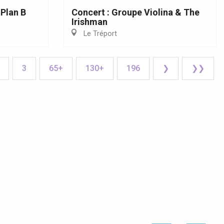
 Plan B
Concert : Groupe Violina & The
Irishman
Le Tréport
3
65+
130+
196
❯
❯❯