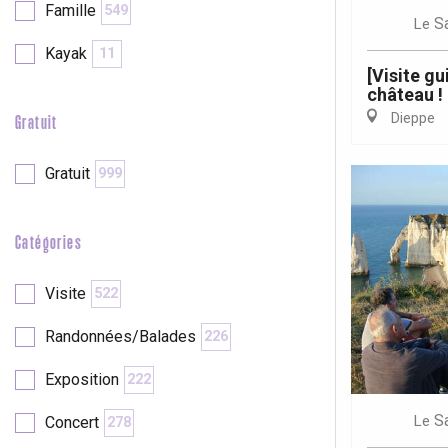
Famille
549
S
Le
Kayak
11
re
éjour
[Visite gu
château !
Dieppe
Gratuit
Gratuit
999
Catégories
Visite
522
Randonnées/Balades
226
Exposition
222
S
Le
Concert
278