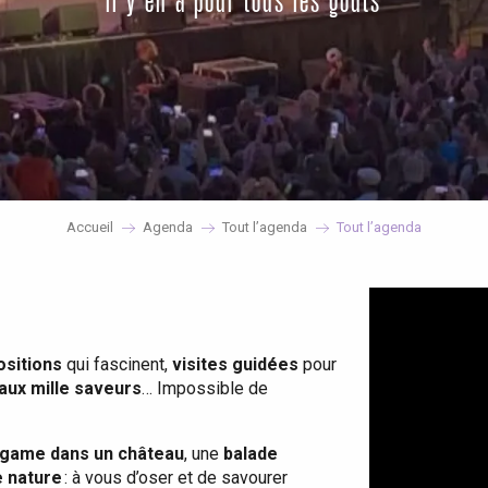
il y en a pour tous les goûts
Accueil
Agenda
Tout l’agenda
Tout l’agenda
ositions
qui fascinent,
visites guidées
pour
 aux mille saveurs
… Impossible de
game dans un château
, une
balade
e nature
: à vous d’oser et de savourer