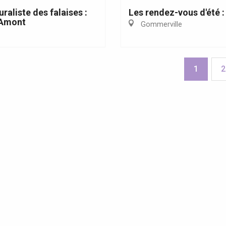
uraliste des falaises :
Les rendez-vous d'été :
'Amont
Gommerville
1
2
ncerts et spectacles