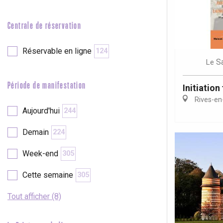
e
Neufchâtel-en-Bray
Doudeville
Centrale de réservation
Val-de-Scie
etot
Réservable en ligne
124
Forges-les-
S
Le
Clères
Buchy
Période de manifestation
Initiation 
en-Seine
Rives-en
Duclair
Aujourd'hui
244
Rouen
Demain
224
Week-end
305
Cette semaine
305
Paris 1h30
Tout afficher (8)