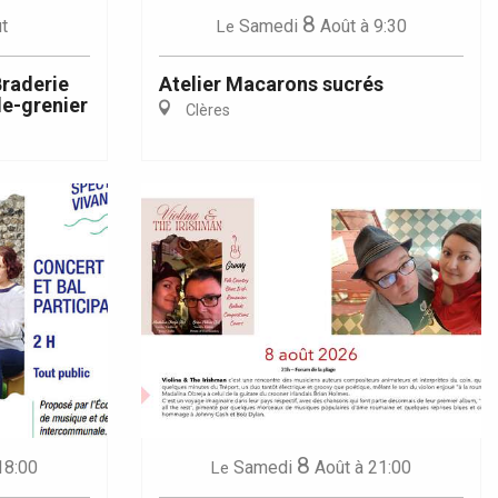
8
t
Samedi
Août
à 9:30
Le
Braderie
Atelier Macarons sucrés
e-grenier
Clères
8
18:00
Samedi
Août
à 21:00
Le