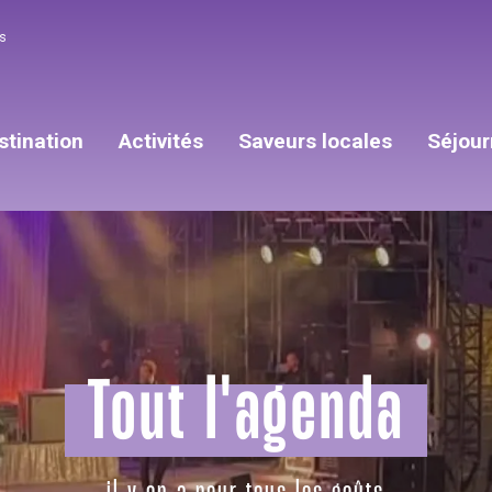
s
stination
Activités
Saveurs locales
Séjour
Tout l'agenda