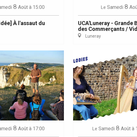
8
8
amedi
Août
à 15:00
Samedi
Aoû
Le
idée] À l'assaut du
UCA'Luneray - Grande 
des Commerçants / Vid
Luneray
8
8
amedi
Août
à 17:00
Samedi
Août
à 
Le