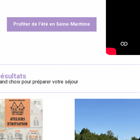
Profiter de l'été en Seine-Maritime
éport
oris
Lille 2h30
résultats
and choix pour préparer votre séjour
ur-Bresle