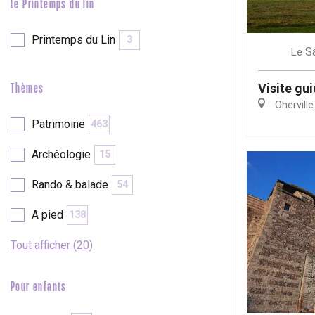
Le Printemps du lin
Printemps du Lin
3
S
Le
Visite gu
Thèmes
Oherville
Patrimoine
463
Archéologie
15
Rando & balade
54
A pied
138
Tout afficher (20)
Pour enfants