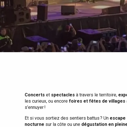
Tout l'agenda
Lieux branchés
Séjours en bord de
mer
Eté
Meilleurs brunch
Séjours en train
Quand il pleut
Restaurants avec vue
Séjours à vélo
Avec les enfants
Entre amis
Concerts
et
spectacles
à travers le territoire,
exp
les curieux, ou encore
foires et fêtes de villages
s’ennuyer !
Et si vous sortiez des sentiers battus ? Un
escape 
nocturne
sur la côte ou une
dégustation en plein