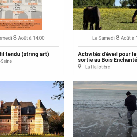
8
8
Eaux
amedi
Août
à 14:00
Samedi
Août
à 
Le
fil tendu (string art)
Activités d'éveil pour le
sortie au Bois Enchant
-Seine
La Hallotière