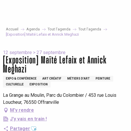
Aller
au
contenu
principal
Accueil
Agenda
Tout l’agenda
Tout l’agenda
[Exposition] Maïté Lefaix et Annick Meghazi
12 septembre > 27 septembre
[Exposition] Maïté Lefaix et Annick
Meghazi
EXPO & CONFÉRENCE
ART CRÉATIF
MÉTIERS D’ART
PEINTURE
CULTURELLE
EXPOSITION
La Grange au Moulin, Parc du Colombier / 453 rue Louis
Loucheur, 76550 Offranville
M'y rendre
J'y vais en train !
Ajouter aux favoris
Partager