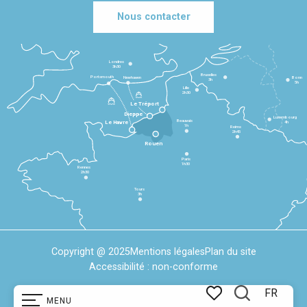
Nous contacter
Londres
3h30
Bruxelles
Portsmouth
Newhaven
Bonn
3h
5h
Lille
2h30
Le Tréport
Dieppe
Luxembourg
Beauvais
4h
Le Havre
1h
Reims
2h45
Rouen
Paris
1h30
Rennes
2h30
Tours
3h
Copyright @ 2025
Mentions légales
Plan du site
Accessibilité : non-conforme
FR
MENU