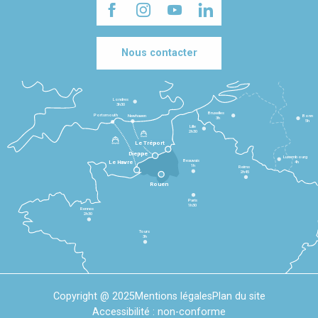
Nous contacter
Londres
3h30
Bruxelles
Portsmouth
Newhaven
Bonn
3h
5h
Lille
2h30
Le Tréport
Dieppe
Luxembourg
Beauvais
4h
Le Havre
1h
Reims
2h45
Rouen
Paris
1h30
Rennes
2h30
Tours
3h
Copyright @ 2025
Mentions légales
Plan du site
Accessibilité : non-conforme