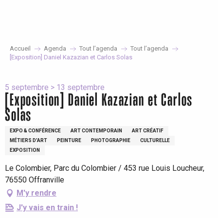
Aller
au
contenu
principal
Accueil
Agenda
Tout l’agenda
Tout l’agenda
[Exposition] Daniel Kazazian et Carlos Solas
5 septembre > 13 septembre
[Exposition] Daniel Kazazian et Carlos
Solas
EXPO & CONFÉRENCE
ART CONTEMPORAIN
ART CRÉATIF
MÉTIERS D’ART
PEINTURE
PHOTOGRAPHIE
CULTURELLE
EXPOSITION
Le Colombier, Parc du Colombier / 453 rue Louis Loucheur,
76550 Offranville
M'y rendre
J'y vais en train !