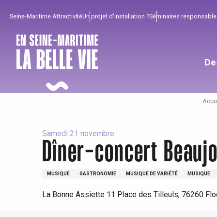
Aller
Seine-Maritime Attractivité
Un projet d'installation ?
Séminaires responsable
au
contenu
principal
De
Accu
Samedi 21 novembre
Dîner-concert Beaujo
Pour profiter
Incontournables
Bien de chez nous !
MUSIQUE
GASTRONOMIE
MUSIQUE DE VARIÉTÉ
MUSIQUE
La Bonne Assiette 11 Place des Tilleuls, 76260 Fl
Tout l'agenda
Lieux branchés
Séjours en bord de
mer
Eté
Meilleurs brunch