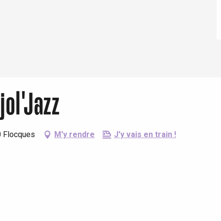
jol'Jazz
Eaux
0 Flocques
M'y rendre
J'y vais en train !