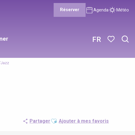
Réserver
Agenda
Météo
ner
FR
Rech
Voir les favor
l'Jazz
Ajouter aux favoris
Partager
Ajouter à mes favoris