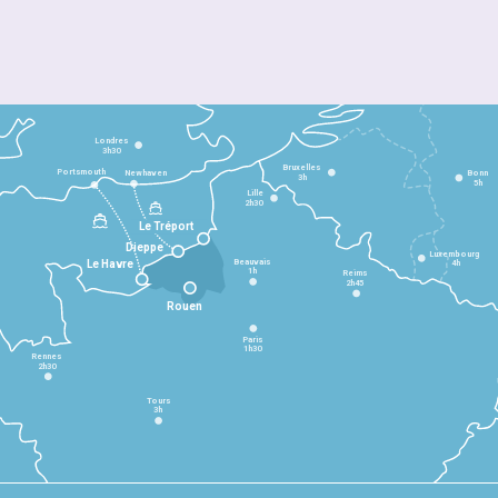
Londres
3h30
Bruxelles
Portsmouth
Newhaven
Bonn
3h
5h
Lille
2h30
Le Tréport
Dieppe
Luxembourg
Beauvais
4h
Le Havre
1h
Reims
2h45
Rouen
Paris
1h30
Rennes
2h30
Tours
3h