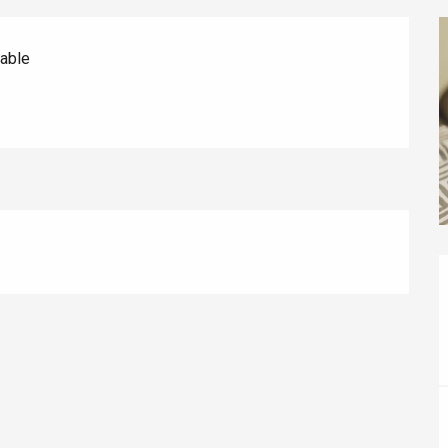
sable
éport
Lille 2h30
ur-Bresle