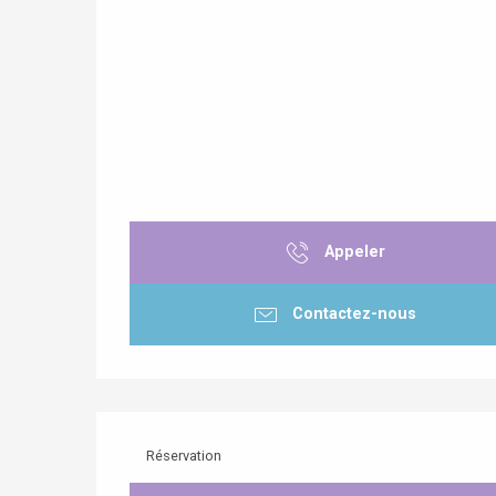
Appeler
re
éjour
Contactez-nous
Réservation