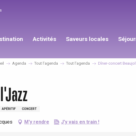
s
stination
Activités
Saveurs locales
Séjour
eil
Agenda
Tout l’agenda
Tout l’agenda
Dîner-concert Beaujo
l'Jazz
APÉRITIF
CONCERT
ocques
M'y rendre
J'y vais en train !