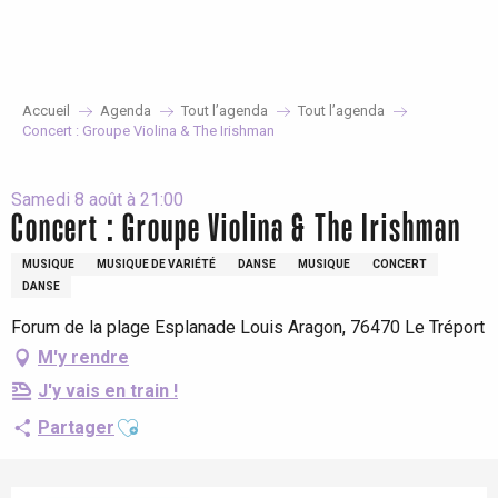
Aller
au
contenu
principal
Accueil
Agenda
Tout l’agenda
Tout l’agenda
Concert : Groupe Violina & The Irishman
Samedi 8 août à 21:00
Concert : Groupe Violina & The Irishman
MUSIQUE
MUSIQUE DE VARIÉTÉ
DANSE
MUSIQUE
CONCERT
DANSE
Forum de la plage Esplanade Louis Aragon, 76470 Le Tréport
M'y rendre
J'y vais en train !
Ajouter aux favoris
Partager