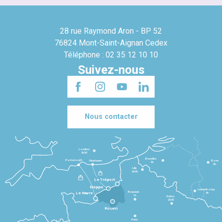
28 rue Raymond Aron - BP 52
76824 Mont-Saint-Aignan Cedex
Téléphone : 02 35 12 10 10
Suivez-nous
Nous contacter
Londres
3h30
Bruxelles
Portsmouth
Newhaven
Bonn
3h
5h
Lille
2h30
Le Tréport
Dieppe
Luxembourg
Beauvais
4h
Le Havre
1h
Reims
2h45
Rouen
Paris