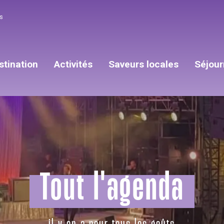
s
stination
Activités
Saveurs locales
Séjour
Tout l'agenda