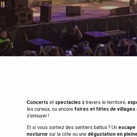
Tout l'agenda
Lieux branchés
Séjours en bord de
mer
Eté
Meilleurs brunch
Séjours en train
Quand il pleut
Restaurants avec vue
Séjours à vélo
Avec les enfants
Entre amis
Concerts
et
spectacles
à travers le territoire,
exp
les curieux, ou encore
foires et fêtes de villages
s’ennuyer !
Et si vous sortiez des sentiers battus ? Un
escape 
nocturne
sur la côte ou une
dégustation en plein