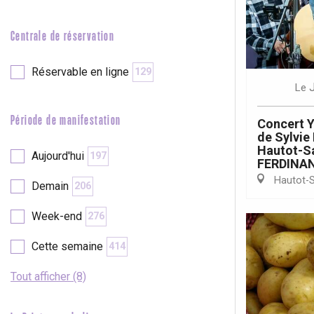
e
Neufchâtel-en-Bray
Centrale de réservation
Doudeville
Val-de-Scie
Réservable en ligne
129
etot
Le
Forges-les-
Clères
Période de manifestation
Concert Y
Buchy
en-Seine
de Sylvi
Hautot-Sa
Aujourd'hui
197
Duclair
FERDINA
Rouen
Hautot-S
Demain
206
Week-end
276
Cette semaine
414
Paris 1h30
Tout afficher (8)