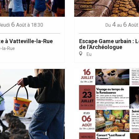
6
4
6
Jeudi
Août
à 18:30
Août
Du
au
e à Vatteville-la-Rue
Escape Game urbain : L
de l'Archéologue
e-la-Rue
Eu