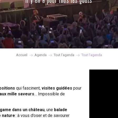
il y en a pour tous les goûts
Accueil
Agenda
Tout l’agenda
Tout l’agenda
ositions
qui fascinent,
visites guidées
pour
 aux mille saveurs
… Impossible de
game dans un château
, une
balade
e nature
: à vous d’oser et de savourer