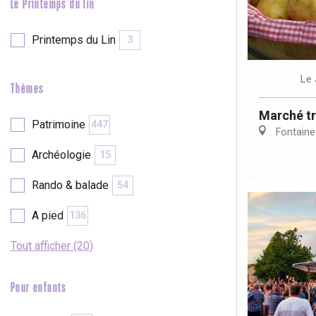
Le Printemps du lin
Printemps du Lin
3
Le
Thèmes
Marché tr
Patrimoine
447
Fontaine
Archéologie
15
Rando & balade
54
A pied
136
Tout afficher (20)
Pour enfants