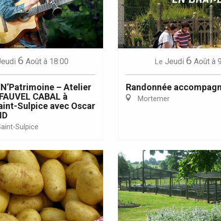
6
6
Jeudi
Août
à 18:00
Jeudi
Août
à 
Le
Eaux
N’Patrimoine – Atelier
Randonnée accompag
e FAUVEL CABAL à
Mortemer
int-Sulpice avec Oscar
ND
aint-Sulpice