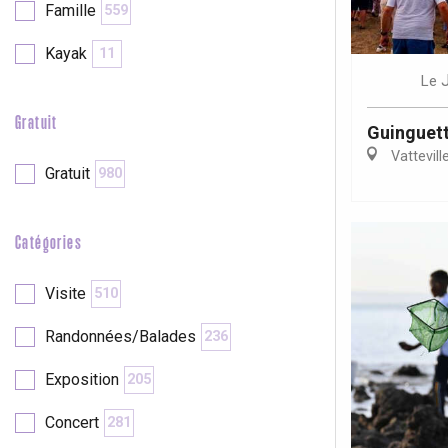
Famille
559
Kayak
11
re
éjour
Le
Gratuit
Guinguett
Vattevill
Gratuit
980
Catégories
Visite
510
Randonnées/Balades
236
Exposition
205
Concert
281