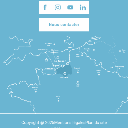
Nous contacter
Londres
3h30
Bruxelles
Portsmouth
Newhaven
Bonn
3h
5h
Lille
2h30
Le Tréport
Dieppe
Luxembourg
Beauvais
4h
Le Havre
1h
Reims
2h45
Rouen
Paris
1h30
Rennes
2h30
Tours
3h
Copyright @ 2025
Mentions légales
Plan du site