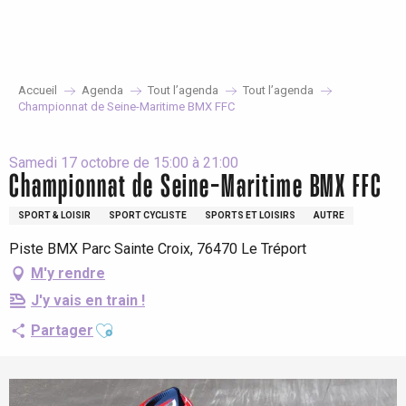
Aller
au
contenu
principal
Accueil
Agenda
Tout l’agenda
Tout l’agenda
Championnat de Seine-Maritime BMX FFC
Samedi 17 octobre de 15:00 à 21:00
Championnat de Seine-Maritime BMX FFC
SPORT & LOISIR
SPORT CYCLISTE
SPORTS ET LOISIRS
AUTRE
Piste BMX Parc Sainte Croix, 76470 Le Tréport
M'y rendre
J'y vais en train !
Ajouter aux favoris
Partager