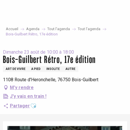
Aller
au
contenu
principal
Accueil
Agenda
Tout l’agenda
Tout l’agenda
Bois-Guilbert Rétro, 17e édition
Dimanche 23 août de 10:00 à 18:00
Bois-Guilbert Rétro, 17e édition
ART DE VIVRE
A PIED
INSOLITE
AUTRE
1108 Route d'Heronchelle, 76750 Bois-Guilbert
M'y rendre
J'y vais en train !
Ajouter aux favoris
Partager