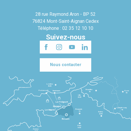
28 rue Raymond Aron - BP 52
76824 Mont-Saint-Aignan Cedex
Téléphone : 02 35 12 10 10
Suivez-nous
Nous contacter
Londres
3h30
Bruxelles
Portsmouth
Newhaven
Bonn
3h
5h
Lille
2h30
Le Tréport
Dieppe
Luxembourg
Beauvais
4h
Le Havre
1h
Reims
2h45
Rouen
Paris
1h30
Rennes
2h30