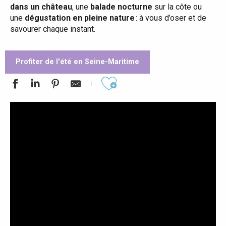
dans un château
, une
balade nocturne
sur la côte ou
une
dégustation en pleine nature
: à vous d’oser et de
savourer chaque instant.
Profiter de l'été en Seine-Maritime
Ajouter aux favoris