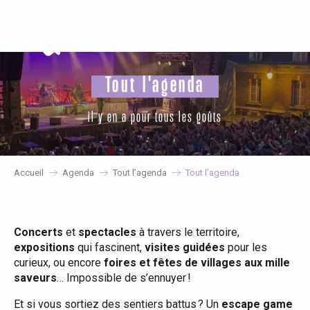
Aller
au
contenu
principal
Tout l'agenda
il y en a pour tous les goûts
Accueil
Agenda
Tout l’agenda
Tout l’agenda
Concerts
et
spectacles
à travers le territoire,
expositions
qui fascinent,
visites guidées
pour les
curieux, ou encore
foires et fêtes de villages aux mille
saveurs
… Impossible de s’ennuyer !
Et si vous sortiez des sentiers battus ? Un
escape game