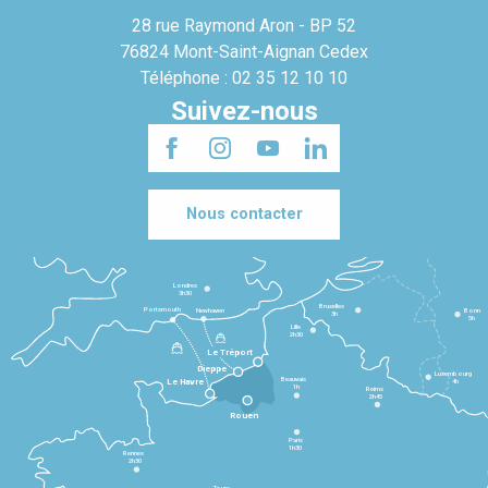
28 rue Raymond Aron - BP 52
76824 Mont-Saint-Aignan Cedex
Téléphone : 02 35 12 10 10
Suivez-nous
Nous contacter
Londres
3h30
Bruxelles
Portsmouth
Newhaven
Bonn
3h
5h
Lille
2h30
Le Tréport
Dieppe
Luxembourg
Beauvais
4h
Le Havre
1h
Reims
2h45
Rouen
Paris
1h30
Rennes
2h30
Tours