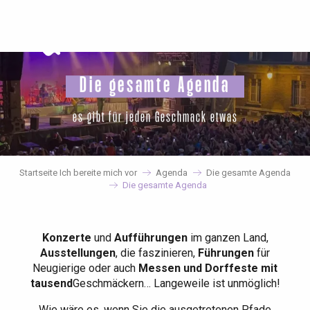
Aller
au
contenu
principal
Die gesamte Agenda
es gibt für jeden Geschmack etwas
Startseite Ich bereite mich vor
Agenda
Die gesamte Agenda
Die gesamte Agenda
Konzerte
und
Aufführungen
im ganzen Land,
Ausstellungen
, die faszinieren,
Führungen
für
Neugierige oder auch
Messen und Dorffeste mit
tausend
Geschmäckern… Langeweile ist unmöglich!
Wie wäre es, wenn Sie die ausgetretenen Pfade