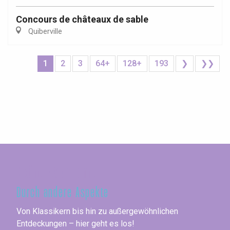
Concours de châteaux de sable
Quiberville
1
2
3
64+
128+
193
❯
❯❯
Seine-Maritime
Durch andere Aspekte
Von Klassikern bis hin zu außergewöhnlichen
Entdeckungen – hier geht es los!