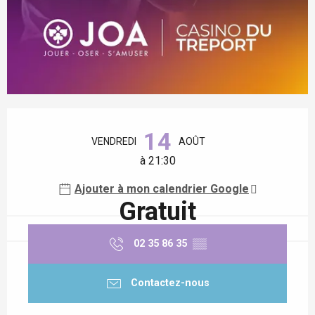
Ouverture et coordonnées
14
VENDREDI
AOÛT
à 21:30
Ajouter à mon calendrier Google
Gratuit
02 35 86 35
▒▒
Contactez-nous