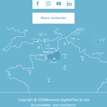
Nous contacter
Londres
3h30
Bruxelles
Portsmouth
Newhaven
Bonn
3h
5h
Lille
2h30
Le Tréport
Dieppe
Luxembourg
Beauvais
4h
Le Havre
1h
Reims
2h45
Rouen
Paris
1h30
Rennes
2h30
Tours
3h
Copyright @ 2025
Mentions légales
Plan du site
Accessibilité : non-conforme