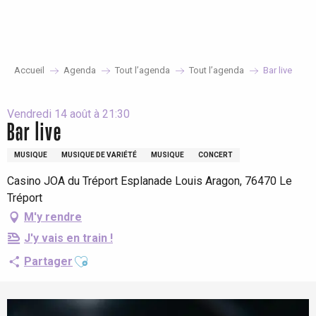
Aller
au
contenu
principal
Accueil
Agenda
Tout l’agenda
Tout l’agenda
Bar live
Vendredi 14 août à 21:30
Bar live
MUSIQUE
MUSIQUE DE VARIÉTÉ
MUSIQUE
CONCERT
Casino JOA du Tréport Esplanade Louis Aragon, 76470 Le
Tréport
M'y rendre
J'y vais en train !
Ajouter aux favoris
Partager