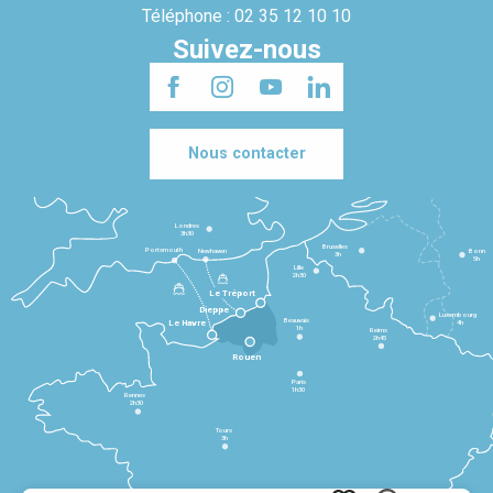
Téléphone : 02 35 12 10 10
Suivez-nous
Nous contacter
Londres
3h30
Bruxelles
Portsmouth
Newhaven
Bonn
3h
5h
Lille
2h30
Le Tréport
Dieppe
Luxembourg
Beauvais
4h
Le Havre
1h
Reims
2h45
Rouen
Paris
1h30
Rennes
2h30
Tours
3h