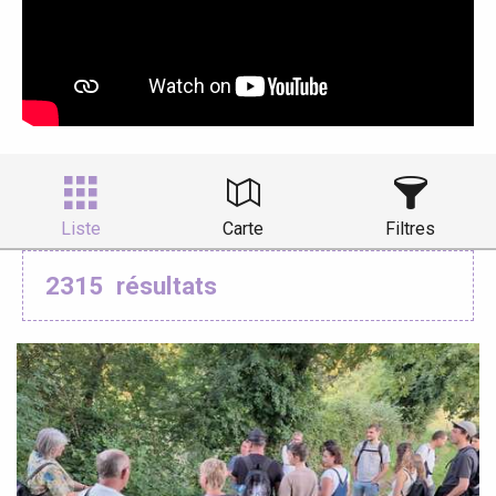
Liste
Carte
Filtres
2315
résultats