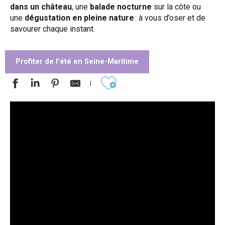
dans un château
, une
balade nocturne
sur la côte ou
une
dégustation en pleine nature
: à vous d’oser et de
savourer chaque instant.
Profiter de l'été en Seine-Maritime
Ajouter aux favoris