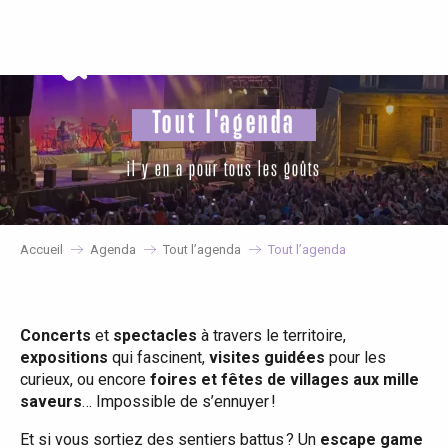
Aller
au
contenu
principal
Tout l'agenda
il y en a pour tous les goûts
Accueil
Agenda
Tout l’agenda
Tout l’agenda
Concerts
et
spectacles
à travers le territoire,
expositions
qui fascinent,
visites guidées
pour les
curieux, ou encore
foires et fêtes de villages aux mille
saveurs
… Impossible de s’ennuyer !
Et si vous sortiez des sentiers battus ? Un
escape game