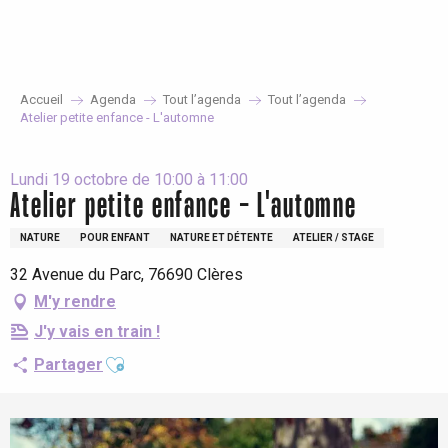
Aller
au
contenu
principal
Accueil
Agenda
Tout l’agenda
Tout l’agenda
Atelier petite enfance - L'automne
Lundi 19 octobre de 10:00 à 11:00
Atelier petite enfance - L'automne
NATURE
POUR ENFANT
NATURE ET DÉTENTE
ATELIER / STAGE
32 Avenue du Parc, 76690 Clères
M'y rendre
J'y vais en train !
Ajouter aux favoris
Partager