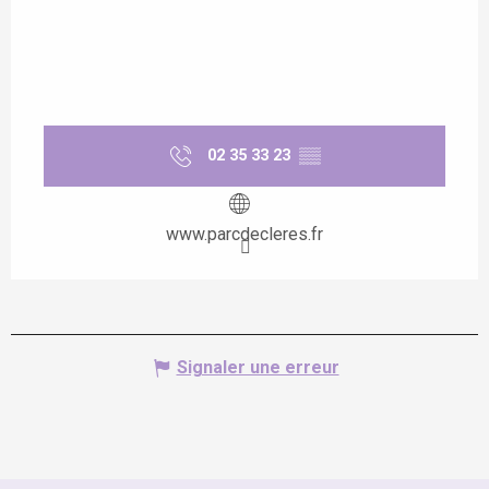
02 35 33 23
▒▒
www.parcdecleres.fr
Signaler une erreur