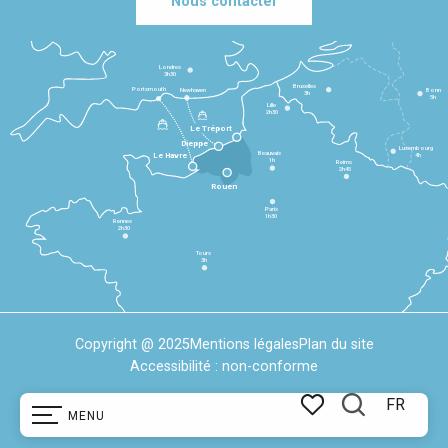
Nous contacter
Londres
3h30
Bruxelles
Portsmouth
Newhaven
Bonn
3h
5h
Lille
2h30
Le Tréport
Dieppe
Luxembourg
Beauvais
4h
Le Havre
1h
Reims
2h45
Rouen
Paris
1h30
Rennes
2h30
Tours
3h
Copyright @ 2025
Mentions légales
Plan du site
Accessibilité : non-conforme
FR
MENU
Recherche
Voir les favoris