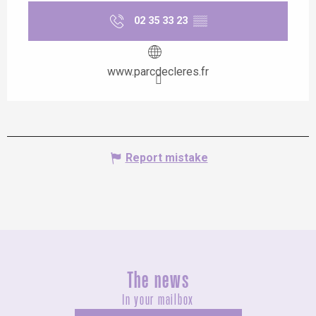
02 35 33 23
▒▒
www.parcdecleres.fr
Report mistake
The news
In your mailbox