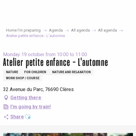
Aller
au
contenu
principal
Home I’m preparing
Agenda
All agenda
All agenda
Atelier petite enfance - L'automne
Monday 19 october from 10:00 to 11:00
Atelier petite enfance - L'automne
NATURE
FOR CHILDREN
NATURE AND RELAXATION
WORK SHOP / COURSE
32 Avenue du Parc, 76690 Clères
Getting there
I'm going by train!
Ajouter aux favoris
Share