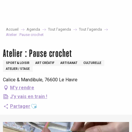
Aller
au
contenu
principal
Accueil
Agenda
Tout l’agenda
Tout l’agenda
Atelier : Pause crochet
Atelier : Pause crochet
SPORT & LOISIR
ART CRÉATIF
ARTISANAT
CULTURELLE
ATELIER / STAGE
Calice & Mandibule, 76600 Le Havre
M'y rendre
J'y vais en train !
Ajouter aux favoris
Partager