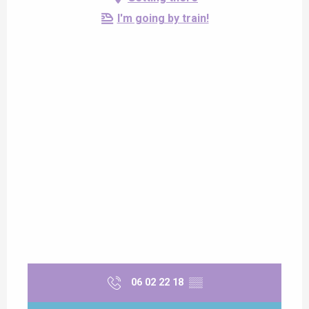
I'm going by train!
06 02 22 18
▒▒