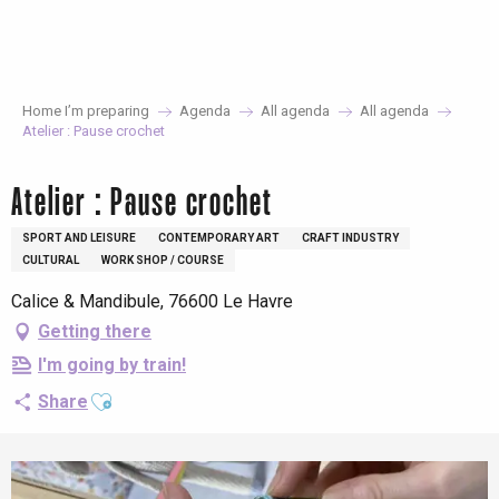
Aller
au
contenu
principal
Home I’m preparing
Agenda
All agenda
All agenda
Atelier : Pause crochet
Atelier : Pause crochet
SPORT AND LEISURE
CONTEMPORARY ART
CRAFT INDUSTRY
CULTURAL
WORK SHOP / COURSE
Calice & Mandibule, 76600 Le Havre
Getting there
I'm going by train!
Ajouter aux favoris
Share