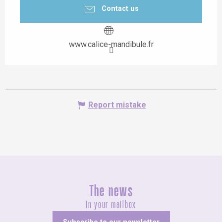
Contact us
www.calice-mandibule.fr
Report mistake
The news
In your mailbox