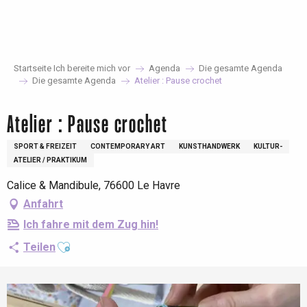
Aller
au
contenu
principal
Startseite Ich bereite mich vor
Agenda
Die gesamte Agenda
Die gesamte Agenda
Atelier : Pause crochet
Atelier : Pause crochet
SPORT & FREIZEIT
CONTEMPORARY ART
KUNSTHANDWERK
KULTUR-
ATELIER / PRAKTIKUM
Calice & Mandibule, 76600 Le Havre
Anfahrt
Ich fahre mit dem Zug hin!
Ajouter aux favoris
Teilen