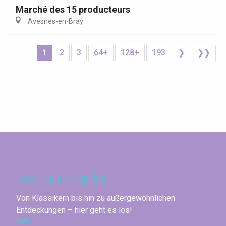
Marché des 15 producteurs
Avesnes-en-Bray
1
2
3
64+
128+
193
❯
❯❯
Seine-Maritime
Durch andere Aspekte
Von Klassikern bis hin zu außergewöhnlichen
Entdeckungen – hier geht es los!