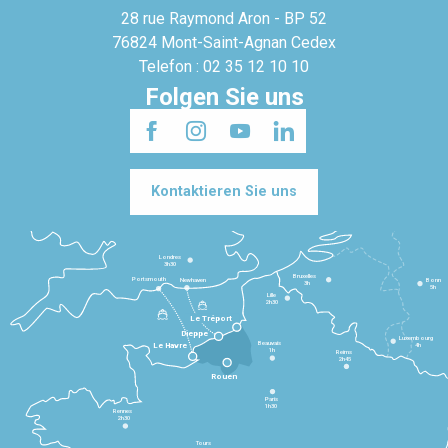
28 rue Raymond Aron - BP 52
76824 Mont-Saint-Agnan Cedex
Telefon : 02 35 12 10 10
Folgen Sie uns
Kontaktieren Sie uns
Londres
3h30
Bruxelles
Portsmouth
Newhaven
Bonn
3h
5h
Lille
2h30
Le Tréport
Dieppe
Luxembourg
Beauvais
4h
Le Havre
1h
Reims
2h45
Rouen
Paris
1h30
Rennes
2h30
Tours