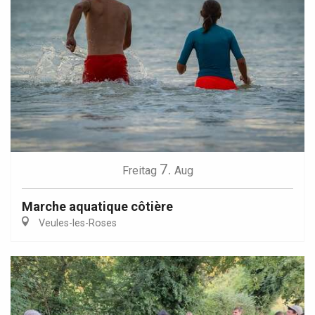
7.
Freitag
Aug
Marche aquatique côtière
Veules-les-Roses