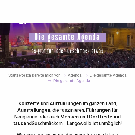
Aller
au
contenu
principal
Die gesamte Agenda
es gibt für jeden Geschmack etwas
Startseite Ich bereite mich vor
Agenda
Die gesamte Agenda
Die gesamte Agenda
Konzerte
und
Aufführungen
im ganzen Land,
Ausstellungen
, die faszinieren,
Führungen
für
Neugierige oder auch
Messen und Dorffeste mit
tausend
Geschmäckern… Langeweile ist unmöglich!
Wie wäre es, wenn Sie die ausgetretenen Pfade