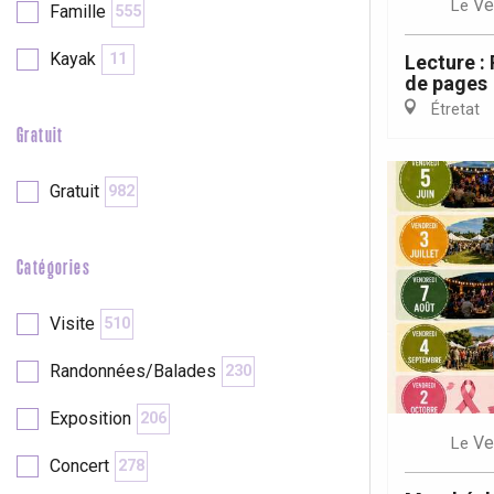
Ve
Le
Famille
555
re
éjour
Kayak
11
Lecture :
de pages
Étretat
Gratuit
Gratuit
982
Catégories
Visite
510
Randonnées/Balades
230
Exposition
206
Ve
Le
Concert
278