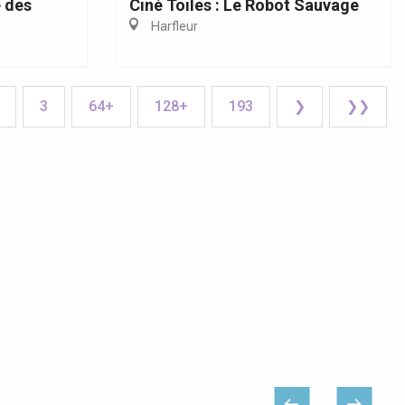
 des
Ciné Toiles : Le Robot Sauvage
Harfleur
3
64+
128+
193
❯
❯❯