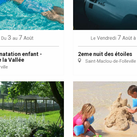
Eaux
3
7
7
Août
Vendredi
Août
à
Du
au
Le
natation enfant -
2eme nuit des étoiles
 la Vallée
Saint-Maclou-de-Folleville
ille