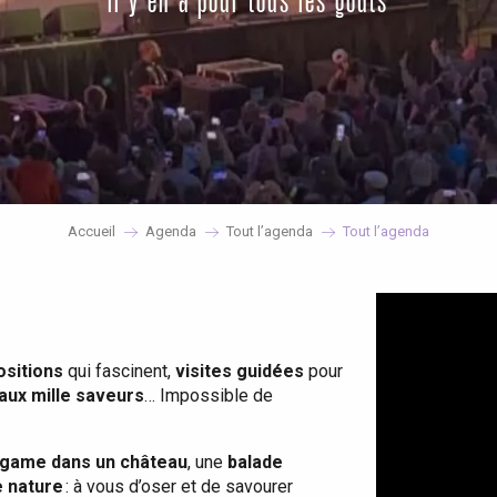
il y en a pour tous les goûts
Accueil
Agenda
Tout l’agenda
Tout l’agenda
ositions
qui fascinent,
visites guidées
pour
 aux mille saveurs
… Impossible de
game dans un château
, une
balade
e nature
: à vous d’oser et de savourer