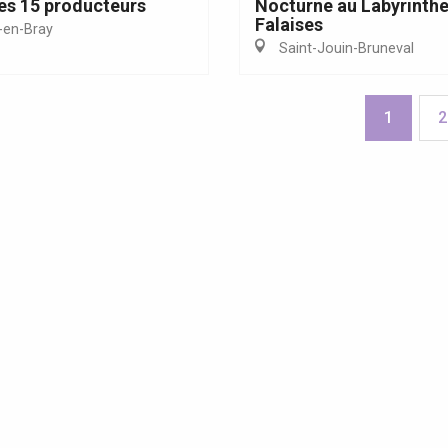
es 15 producteurs
Nocturne au Labyrinthe
Falaises
en-Bray
Saint-Jouin-Bruneval
1
2
ites guidées