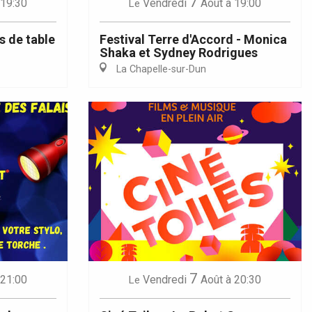
7
 19:30
Vendredi
Août
à 19:00
Le
s de table
Festival Terre d'Accord - Monica
Shaka et Sydney Rodrigues
La Chapelle-sur-Dun
7
 21:00
Vendredi
Août
à 20:30
Le