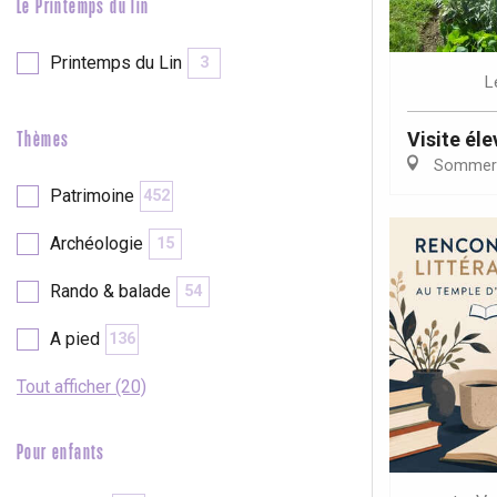
Le Printemps du lin
Printemps du Lin
3
L
Visite él
Thèmes
Sommer
Patrimoine
452
Archéologie
15
Rando & balade
54
A pied
136
Tout afficher (20)
Pour enfants