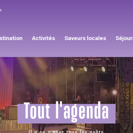
s
stination
Activités
Saveurs locales
Séjour
Tout l'agenda