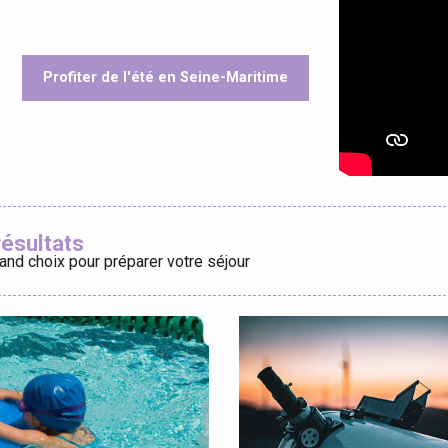
Profiter de l'été en Seine-Maritime
éport
oris
Lille 2h30
résultats
and choix pour préparer votre séjour
ur-Bresle