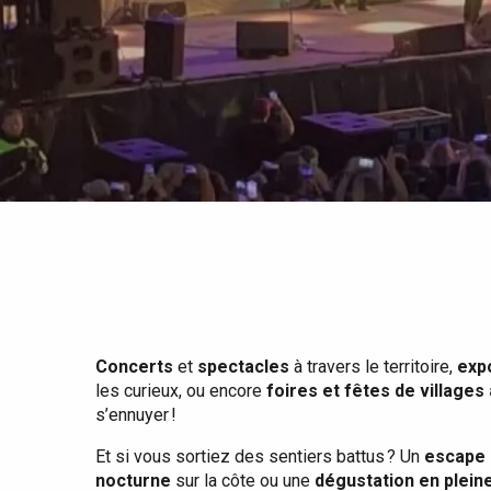
Tout l'agenda
Lieux branchés
Séjours en bord de
mer
Eté
Meilleurs brunch
Séjours en train
Quand il pleut
Restaurants avec vue
Séjours à vélo
Avec les enfants
Entre amis
Concerts
et
spectacles
à travers le territoire,
exp
les curieux, ou encore
foires et fêtes de villages
s’ennuyer !
Et si vous sortiez des sentiers battus ? Un
escape 
nocturne
sur la côte ou une
dégustation en plein