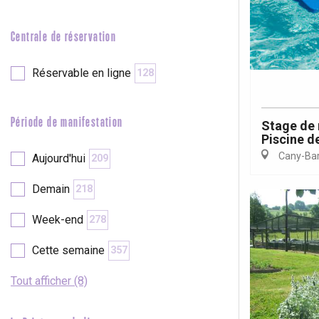
e
Neufchâtel-en-Bray
Doudeville
Centrale de réservation
Val-de-Scie
etot
Réservable en ligne
128
Forges-les-
Clères
Buchy
Période de manifestation
Stage de 
en-Seine
Piscine de
Duclair
Cany-Barv
Aujourd'hui
209
Rouen
Demain
218
Week-end
278
Cette semaine
357
Paris 1h30
Tout afficher (8)