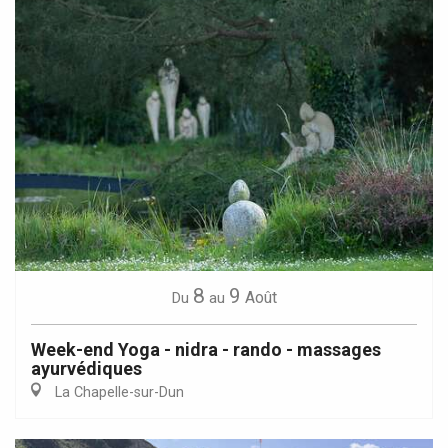
8
9
Août
Du
au
Week-end Yoga - nidra - rando - massages
ayurvédiques
La Chapelle-sur-Dun