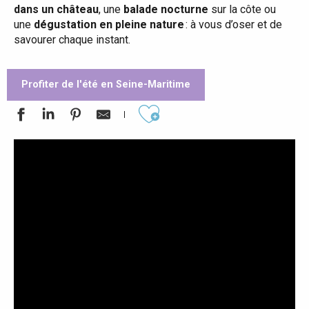
dans un château
, une
balade nocturne
sur la côte ou
une
dégustation en pleine nature
: à vous d’oser et de
savourer chaque instant.
Profiter de l'été en Seine-Maritime
Ajouter aux favoris