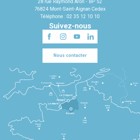
28 rue Raymond Aron - BP 52
76824 Mont-Saint-Aignan Cedex
Téléphone : 02 35 12 10 10
Suivez-nous
Nous contacter
Londres
3h30
Bruxelles
Portsmouth
Newhaven
Bonn
3h
5h
Lille
2h30
Le Tréport
Dieppe
Luxembourg
Beauvais
4h
Le Havre
1h
Reims
2h45
Rouen
Paris
1h30
Rennes
2h30
Tours
3h