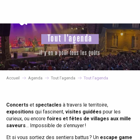
Aller
au
contenu
principal
Tout l'agenda
il y en a pour tous les goûts
Accueil
Agenda
Tout l’agenda
Tout l’agenda
Concerts
et
spectacles
à travers le territoire,
expositions
qui fascinent,
visites guidées
pour les
curieux, ou encore
foires et fêtes de villages aux mille
saveurs
… Impossible de s’ennuyer !
Et si vous sortiez des sentiers battus ? Un
escape game