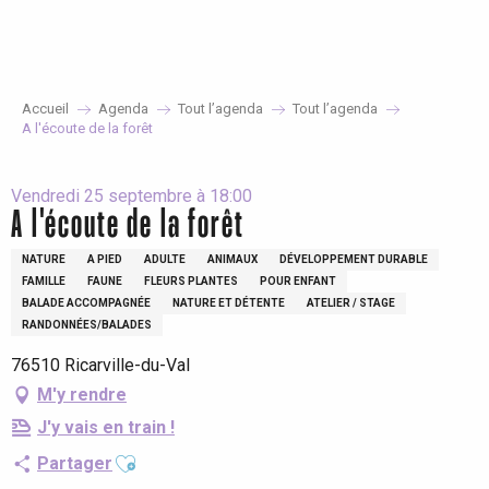
Aller
au
contenu
principal
Accueil
Agenda
Tout l’agenda
Tout l’agenda
A l'écoute de la forêt
Vendredi 25 septembre à 18:00
A l'écoute de la forêt
NATURE
A PIED
ADULTE
ANIMAUX
DÉVELOPPEMENT DURABLE
FAMILLE
FAUNE
FLEURS PLANTES
POUR ENFANT
BALADE ACCOMPAGNÉE
NATURE ET DÉTENTE
ATELIER / STAGE
RANDONNÉES/BALADES
76510 Ricarville-du-Val
M'y rendre
J'y vais en train !
Ajouter aux favoris
Partager