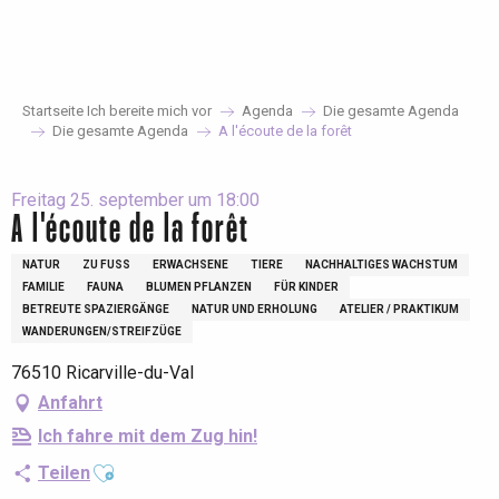
Aller
au
contenu
principal
Startseite Ich bereite mich vor
Agenda
Die gesamte Agenda
Die gesamte Agenda
A l'écoute de la forêt
Freitag 25. september um 18:00
A l'écoute de la forêt
NATUR
ZU FUSS
ERWACHSENE
TIERE
NACHHALTIGES WACHSTUM
FAMILIE
FAUNA
BLUMEN PFLANZEN
FÜR KINDER
BETREUTE SPAZIERGÄNGE
NATUR UND ERHOLUNG
ATELIER / PRAKTIKUM
WANDERUNGEN/STREIFZÜGE
76510 Ricarville-du-Val
Anfahrt
Ich fahre mit dem Zug hin!
Ajouter aux favoris
Teilen