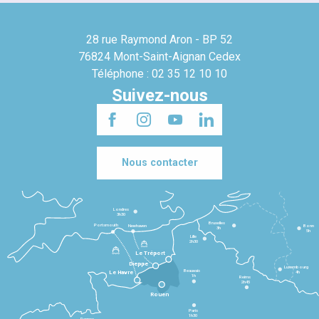
28 rue Raymond Aron - BP 52
76824 Mont-Saint-Aignan Cedex
Téléphone : 02 35 12 10 10
Suivez-nous
Nous contacter
Londres
3h30
Bruxelles
Portsmouth
Newhaven
Bonn
3h
5h
Lille
2h30
Le Tréport
Dieppe
Luxembourg
Beauvais
4h
Le Havre
1h
Reims
2h45
Rouen
Paris
1h30
Rennes