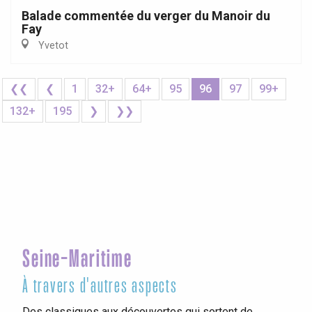
Balade commentée du verger du Manoir du
Fay
Yvetot
❮❮
❮
1
32+
64+
95
96
97
99+
132+
195
❯
❯❯
Seine-Maritime
À travers d'autres aspects
Des classiques aux découvertes qui sortent de