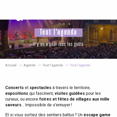
Aller
au
contenu
principal
Tout l'agenda
il y en a pour tous les goûts
Accueil
Agenda
Tout l’agenda
Tout l’agenda
Concerts
et
spectacles
à travers le territoire,
expositions
qui fascinent,
visites guidées
pour les
curieux, ou encore
foires et fêtes de villages aux mille
saveurs
… Impossible de s’ennuyer !
Et si vous sortiez des sentiers battus ? Un
escape game