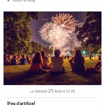
Elbeuf-en-Bray
29
Samedi
Août
à 22:30
Le
[Feu d'artifice]