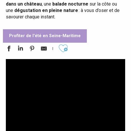
dans un château
, une
balade nocturne
sur la côte ou
une
dégustation en pleine nature
: à vous d’oser et de
savourer chaque instant.
Profiter de l'été en Seine-Maritime
Ajouter aux favoris