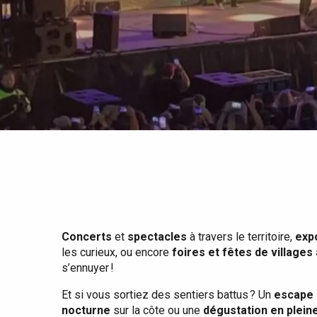
Tout l'agenda
Lieux branchés
Séjours en bord de
mer
Eté
Meilleurs brunch
Séjours en train
Quand il pleut
Restaurants avec vue
Séjours à vélo
Avec les enfants
Entre amis
Concerts
et
spectacles
à travers le territoire,
exp
les curieux, ou encore
foires et fêtes de villages
s’ennuyer !
Et si vous sortiez des sentiers battus ? Un
escape 
nocturne
sur la côte ou une
dégustation en plein