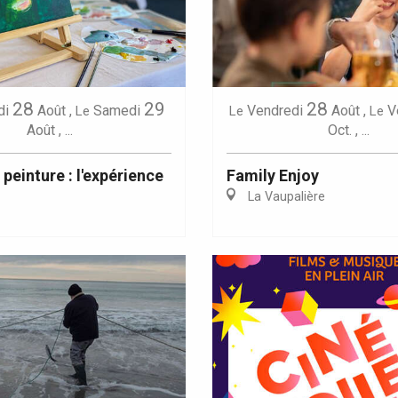
28
29
28
di
Août
,
Samedi
Vendredi
Août
,
V
Le
Le
Le
Eaux
Août
,
...
Oct.
,
...
 peinture : l'expérience
Family Enjoy
La Vaupalière