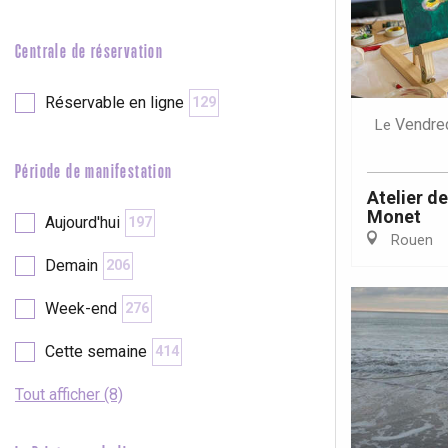
e
Neufchâtel-en-Bray
Centrale de réservation
Doudeville
Val-de-Scie
Réservable en ligne
129
etot
Vendre
Le
Forges-les-
Clères
Période de manifestation
Buchy
en-Seine
Atelier de
Monet
Aujourd'hui
197
Duclair
Rouen
Rouen
Demain
206
Week-end
276
Cette semaine
414
Paris 1h30
Tout afficher (8)