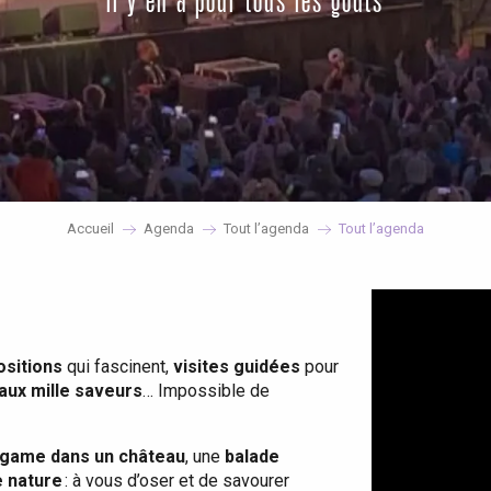
il y en a pour tous les goûts
Accueil
Agenda
Tout l’agenda
Tout l’agenda
ositions
qui fascinent,
visites guidées
pour
 aux mille saveurs
… Impossible de
game dans un château
, une
balade
e nature
: à vous d’oser et de savourer