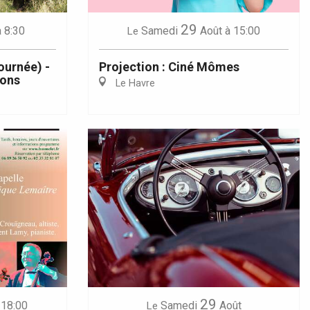
29
à 8:30
Samedi
Août
à 15:00
Le
ournée) -
Projection : Ciné Mômes
yons
Le Havre
29
 18:00
Samedi
Août
Le