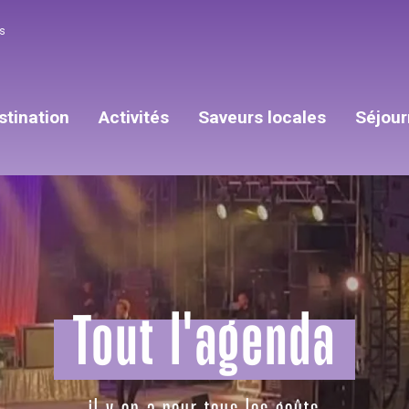
s
stination
Activités
Saveurs locales
Séjour
Tout l'agenda