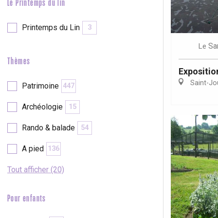
Le Printemps du lin
Printemps du Lin
3
Sa
Le
Thèmes
Expositio
Saint-Jo
Patrimoine
447
Archéologie
15
Rando & balade
54
A pied
136
Tout afficher (20)
Pour enfants