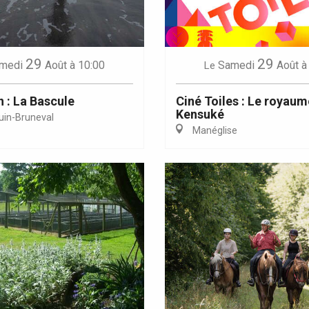
29
29
medi
Août
à 10:00
Samedi
Août
à
Le
n : La Bascule
Ciné Toiles : Le royaum
Kensuké
uin-Bruneval
Manéglise