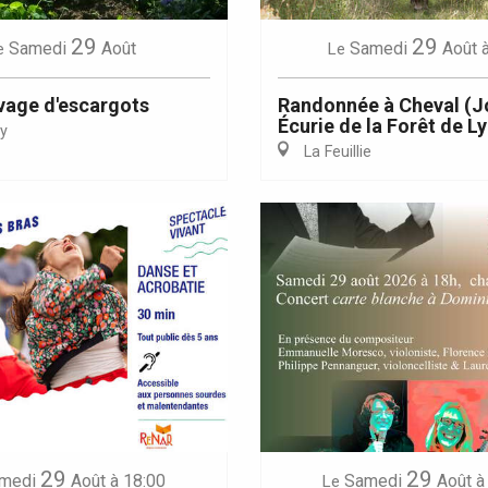
29
29
Samedi
Août
Samedi
Août
e
Le
evage d'escargots
Randonnée à Cheval (J
Écurie de la Forêt de L
y
La Feuillie
29
29
medi
Août
à 18:00
Samedi
Août
à
Le