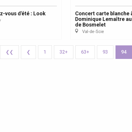
z-vous d'été : Look
Concert carte blanche 
Dominique Lemaître au
y
de Bosmelet
Val-de-Scie
❮❮
❮
1
32+
63+
93
94