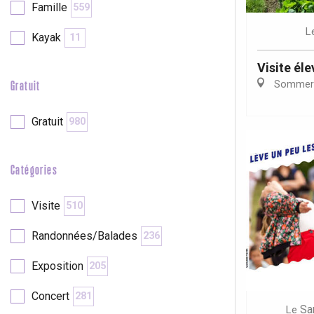
Famille
559
L
Kayak
11
re
éjour
Visite él
Sommer
Gratuit
Gratuit
980
Catégories
Visite
510
Randonnées/Balades
236
Exposition
205
Concert
281
Sa
Le