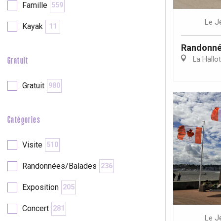
Famille
559
J
Le
Kayak
11
re
éjour
Randonnée
La Hallot
Gratuit
Gratuit
980
Catégories
Visite
510
Randonnées/Balades
236
Exposition
205
Concert
281
J
Le