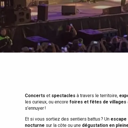
Tout l'agenda
Lieux branchés
Séjours en bord de
mer
Eté
Meilleurs brunch
Séjours en train
Quand il pleut
Restaurants avec vue
Séjours à vélo
Avec les enfants
Entre amis
Concerts
et
spectacles
à travers le territoire,
exp
les curieux, ou encore
foires et fêtes de villages
s’ennuyer !
Et si vous sortiez des sentiers battus ? Un
escape 
nocturne
sur la côte ou une
dégustation en plein