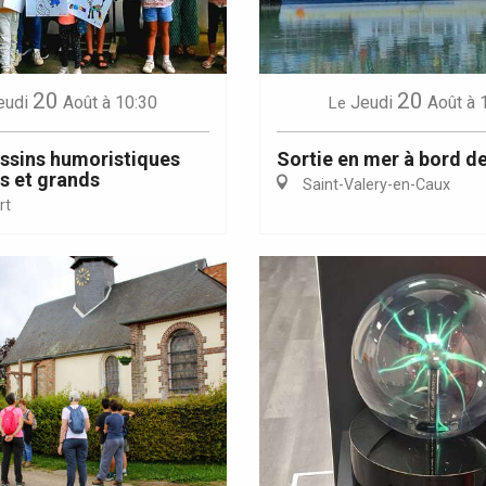
20
20
eudi
Août
à 10:30
Jeudi
Août
à 
Le
essins humoristiques
Sortie en mer à bord de
ts et grands
Saint-Valery-en-Caux
rt