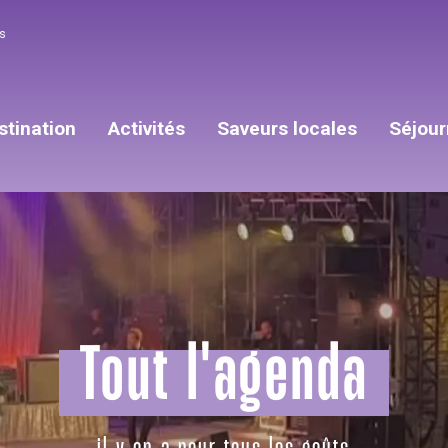
s
stination
Activités
Saveurs locales
Séjour
Tout l'agenda