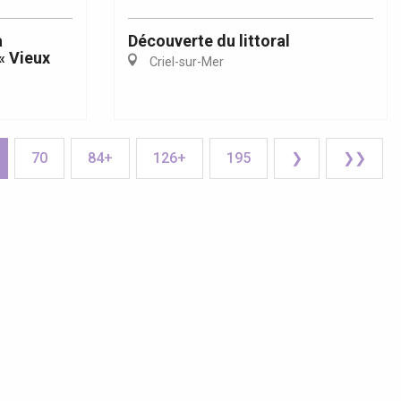
a
Découverte du littoral
« Vieux
Criel-sur-Mer
70
84+
126+
195
❯
❯❯