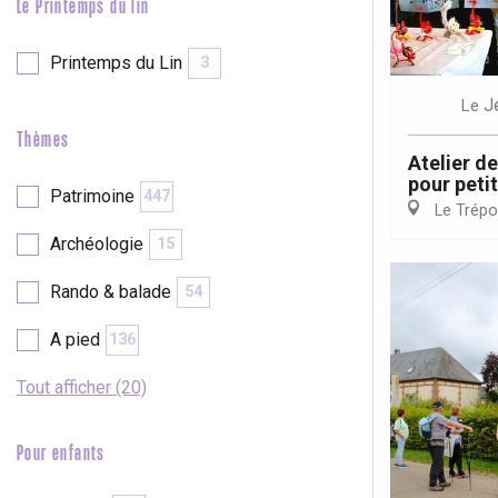
Le Printemps du lin
Printemps du Lin
3
J
Le
Thèmes
Atelier d
pour peti
Patrimoine
447
Le Trépo
Archéologie
15
Rando & balade
54
A pied
136
Tout afficher (20)
Pour enfants