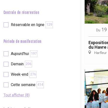
e
Neufchâtel-en-Bray
Centrale de réservation
Doudeville
Val-de-Scie
Réservable en ligne
129
etot
19
Du
Forges-les-
Clères
Période de manifestation
Exposition
Buchy
du Havre 
en-Seine
Harfleur
Aujourd'hui
197
Duclair
Rouen
Demain
206
Week-end
276
Cette semaine
414
Paris 1h30
Tout afficher (8)