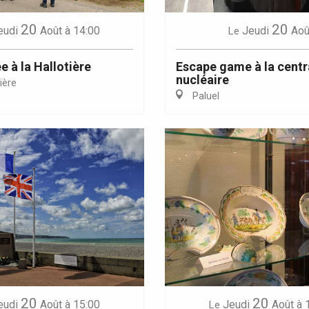
20
20
eudi
Août
à 14:00
Jeudi
Aoû
Le
 à la Hallotière
Escape game à la centr
nucléaire
ière
Paluel
20
20
eudi
Août
à 15:00
Jeudi
Août
à 
Le