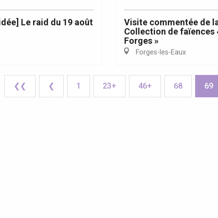
idée] Le raid du 19 août
Visite commentée de l
Collection de faïences 
Forges »
Forges-les-Eaux
❮❮
❮
1
23+
46+
68
69