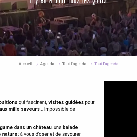
il y en a pour tous les goûts
Accueil
Agenda
Tout l’agenda
Tout l’agenda
ositions
qui fascinent,
visites guidées
pour
 aux mille saveurs
… Impossible de
game dans un château
, une
balade
e nature
: à vous d’oser et de savourer