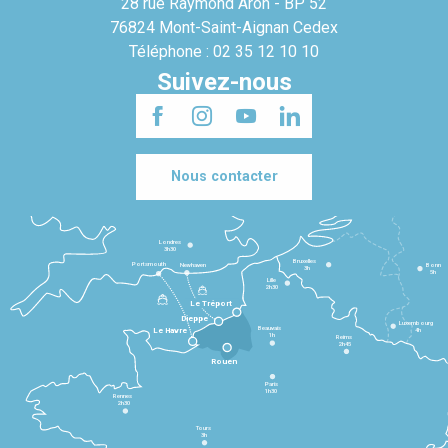
28 rue Raymond Aron - BP 52
76824 Mont-Saint-Aignan Cedex
Téléphone : 02 35 12 10 10
Suivez-nous
Nous contacter
Londres
3h30
Bruxelles
Portsmouth
Newhaven
Bonn
3h
5h
Lille
2h30
Le Tréport
Dieppe
Luxembourg
Beauvais
4h
Le Havre
1h
Reims
2h45
Rouen
Paris
1h30
Rennes
2h30
Tours
3h