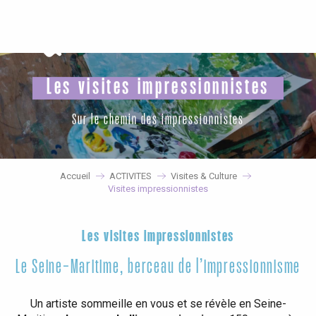
Aller
au
contenu
principal
Les visites impressionnistes
Sur le chemin des impressionnistes
Accueil
ACTIVITES
Visites & Culture
Visites impressionnistes
Les visites impressionnistes
Le Seine-Maritime, berceau de l’impressionnisme
Un artiste sommeille en vous et se révèle en Seine-