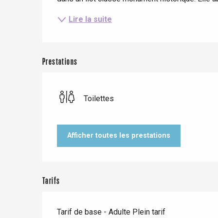
Lire la suite
Prestations
Toilettes
Afficher toutes les prestations
Le Tr
Eu
Tarifs
Criel-sur-Mer
Tarif de base - Adulte Plein tarif
Blangy-s