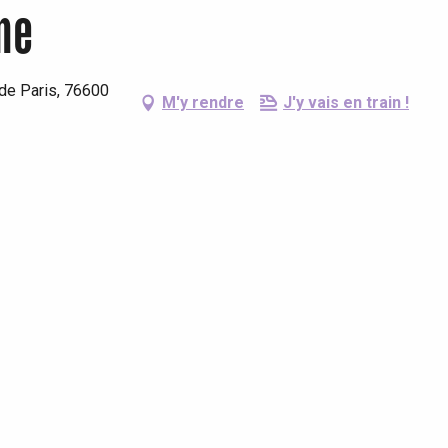
ne
 de Paris, 76600
M'y rendre
J'y vais en train !