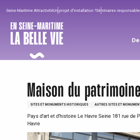
Aller
Seine-Maritime Attractivité
Un projet d'installation ?
Séminaires responsable
au
contenu
principal
De
Maison du patrimoin
SITES ET MONUMENTS HISTORIQUES
AUTRES SITES ET MONUMEN
Pays d'art et d'histoire Le Havre Seine 181 rue de 
Havre
Pour profiter
Incontournables
Bien de chez nous !