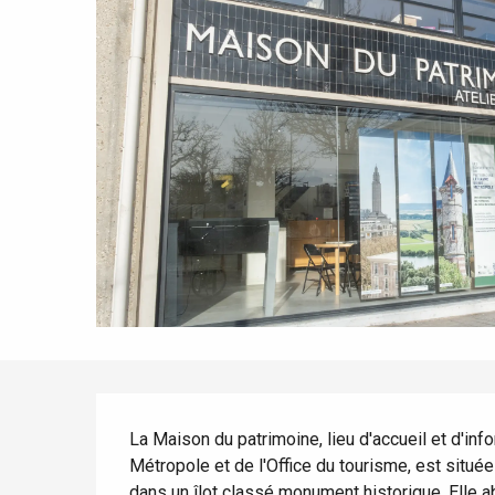
Tout l'agenda
Lieux branchés
Séjours en bord de
mer
Eté
Meilleurs brunch
Séjours en train
Quand il pleut
Restaurants avec vue
Séjours à vélo
Avec les enfants
Entre amis
Description
La Maison du patrimoine, lieu d'accueil et d'info
Métropole et de l'Office du tourisme, est située
dans un îlot classé monument historique. Elle ab