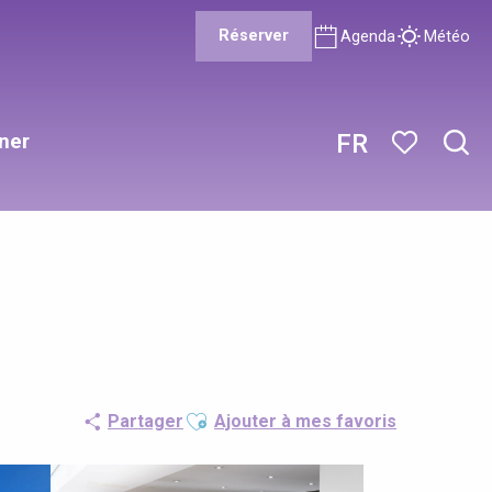
Réserver
Agenda
Météo
ner
FR
Rech
Voir les favor
Ajouter aux favoris
Partager
Ajouter à mes favoris