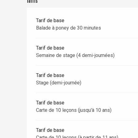
Tarifs
Dieppe
Offranville
Tarif de base
t-Valery-en-Caux
Balade à poney de 30 minutes
er
Tarif de base
e
Neufchâtel-en-Bray
Semaine de stage (4 demi-journées)
Doudeville
Val-de-Scie
Tarif de base
etot
Stage (demi-journée)
Forges-les-
Clères
Buchy
Tarif de base
en-Seine
Carte de 10 leçons (jusqu'à 10 ans)
Duclair
Rouen
Tarif de base
Carte de 10 leçons (à partir de 11 ans)