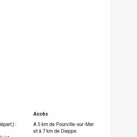
Accès
Accès
part.) :
A 5 km de Pourville-sur-Mer
et à 7 km de Dieppe.