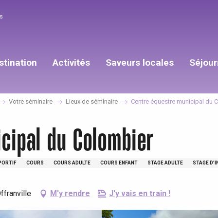
s
stination
Activités
Saveurs locales
Séjour
Votre séminaire
Lieux de séminaire
Centre équestre municipal du 
cipal du Colombier
PORTIF
COURS
COURS ADULTE
COURS ENFANT
STAGE ADULTE
STAGE D’I
franville
M'y rendre
J'y vais en train !