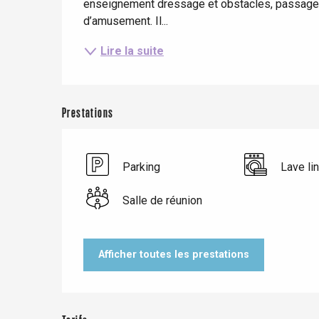
enseignement dressage et obstacles, passage 
d’amusement. Il...
Lire la suite
Prestations
Parking
Lave li
Salle de réunion
Le Tr
Eu
Afficher toutes les prestations
Criel-sur-Mer
Blangy-s