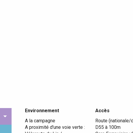
Environnement
Environnement
Accès
Accès
A la campagne
Route (nationale/dé
A proximité d'une voie verte :
D55 à 100m