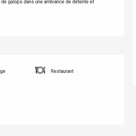
de galops dans une ambiance de détente et 
nge
Restaurant
éport
Lille 2h30
ur-Bresle