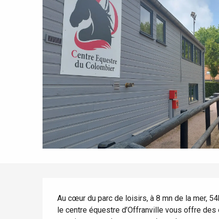
Tout l'agenda
Lieux branchés
Séjours en bord de
mer
Eté
Meilleurs brunch
Séjours en train
Quand il pleut
Restaurants avec vue
Séjours à vélo
Avec les enfants
Entre amis
Description
Au cœur du parc de loisirs, à 8 mn de la mer, 54
le centre équestre d’Offranville vous offre des 