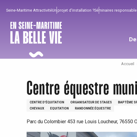
Aller
Seine-Maritime Attractivité
Un projet d'installation ?
Séminaires responsable
au
contenu
principal
De
Accueil
Centre équestre muni
CENTRE D'ÉQUITATION
ORGANISATEUR DE STAGES
BAPTÈME S
CHEVAUX
EQUITATION
RANDONNÉE ÉQUESTRE
Parc du Colombier 453 rue Louis Loucheur, 76550 Of
Pour profiter
Incontournables
Bien de chez nous !