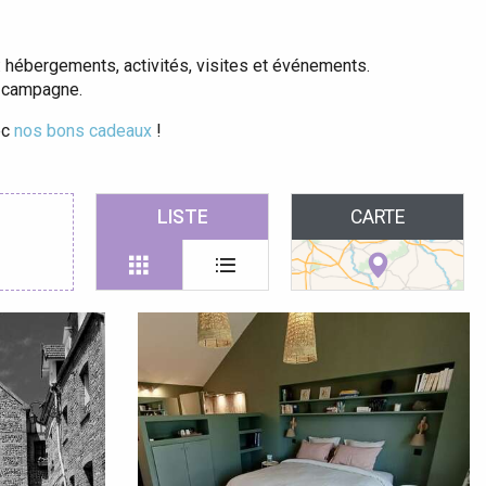
 hébergements, activités, visites et événements.
t campagne.
ec
nos bons cadeaux
!
LISTE
CARTE