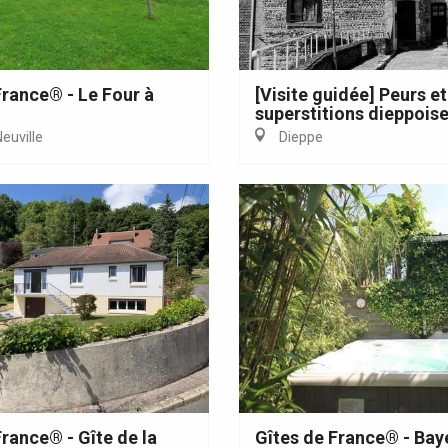
France® - Le Four à
[Visite guidée] Peurs et
superstitions dieppois
Neuville
Dieppe
France® - Gîte de la
Gîtes de France® - Bay