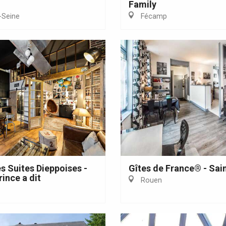
Family
-Seine
Fécamp
es Suites Dieppoises -
Gîtes de France® - Sai
rince a dit
Rouen