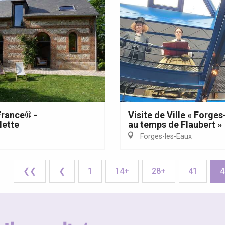
France® -
Visite de Ville « Forge
lette
au temps de Flaubert »
Forges-les-Eaux
❮❮
❮
1
14+
28+
41
4