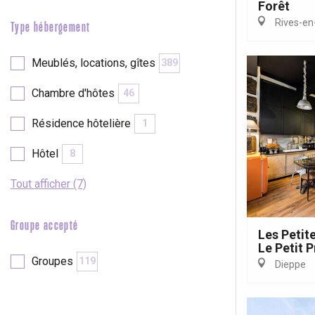
Forêt
Rives-en
Type hébergement
Meublés, locations, gîtes
389
re
éjour
Chambre d'hôtes
46
Résidence hôtelière
1
Hôtel
8
Tout afficher (7)
Groupe accepté
Les Petit
Le Petit P
Groupes
119
Dieppe