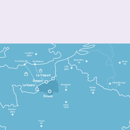
Londres
3h30
Bruxelles
Portsmouth
Newhaven
Bonn
3h
5h
Lille
2h30
Le Tréport
Dieppe
Luxembourg
Beauvais
4h
Le Havre
1h
Reims
2h45
Rouen
Paris
1h30
Rennes
2h30
Tours
3h