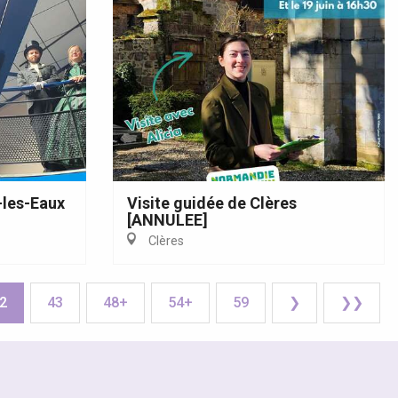
s-les-Eaux
Visite guidée de Clères
[ANNULEE]
Clères
2
43
48+
54+
59
❯
❯❯