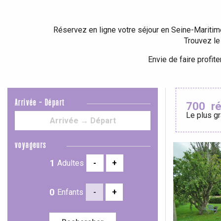
Criel-sur-Mer
Réservez en ligne votre séjour en Seine-Maritim
Blangy-s
Trouvez le
Dieppe
Envie de faire profi
Offranville
t-Valery-en-Caux
er
Arrivée - Départ
700
r
Le plus gr
e
Neufchâtel-en-Bray
Doudeville
Val-de-Scie
voyageurs
Adultes
-
+
etot
Forges-les-
Clères
Enfants
-
+
Buchy
en-Seine
Duclair