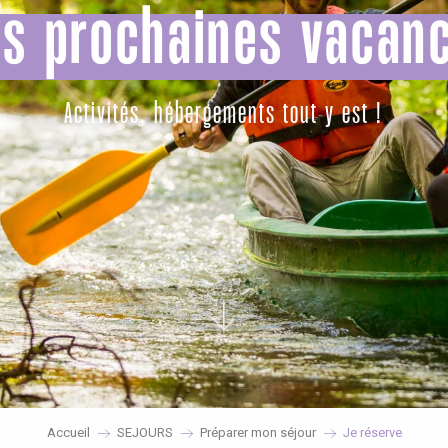
s prochaines vacan
Activités, hébergements tout y est !
éport
Lille 2h30
Accueil
SEJOURS
Préparer mon séjour
Je réserve