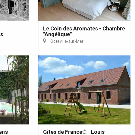
Le Coin des Aromates - Chambre
es
"Angélique"
Octeville-sur-Mer
en's
Gîtes de France® - Louis-