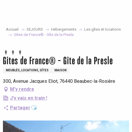
Aller
au
contenu
principal
Accueil
SEJOURS
Hébergements
Les gîtes et locations
Gîtes de France® - Gîte de la Presle
Gîtes de France® - Gîte de la Presle
MEUBLÉS, LOCATIONS, GÎTES
MAISON
300, Avenue Jacques Eliot, 76440 Beaubec-la-Rosière
M'y rendre
J'y vais en train !
Ajouter aux favoris
Partager