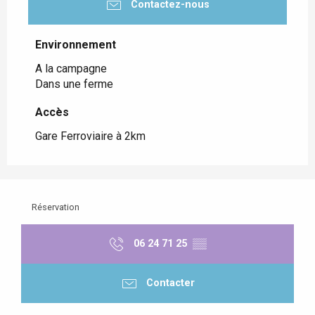
Contactez-nous
Environnement
Environnement
A la campagne
Dans une ferme
Accès
Accès
Gare Ferroviaire à 2km
Réservation
06 24 71 25
▒▒
Contacter