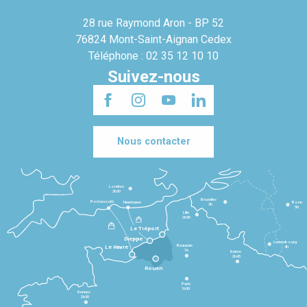
28 rue Raymond Aron - BP 52
76824 Mont-Saint-Aignan Cedex
Téléphone : 02 35 12 10 10
Suivez-nous
Nous contacter
Londres
3h30
Bruxelles
Portsmouth
Newhaven
Bonn
3h
5h
Lille
2h30
Le Tréport
Dieppe
Luxembourg
Beauvais
4h
Le Havre
1h
Reims
2h45
Rouen
Paris
1h30
Rennes
2h30