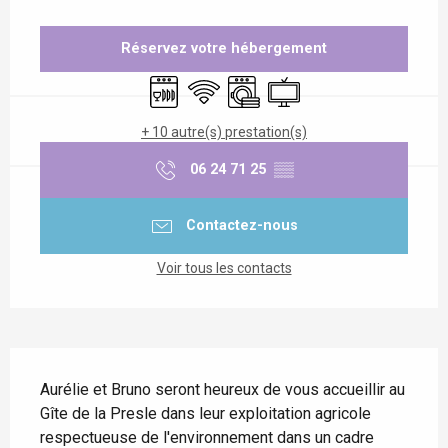
Ouverture et coordonnées
Réservez votre hébergement
Lave vaisselle
WiFi
Lave linge
Télévision
+ 10 autre(s) prestation(s)
06 24 71 25
▒▒
Contactez-nous
Voir tous les contacts
Description
Aurélie et Bruno seront heureux de vous accueillir au 
Gîte de la Presle dans leur exploitation agricole 
respectueuse de l'environnement dans un cadre 