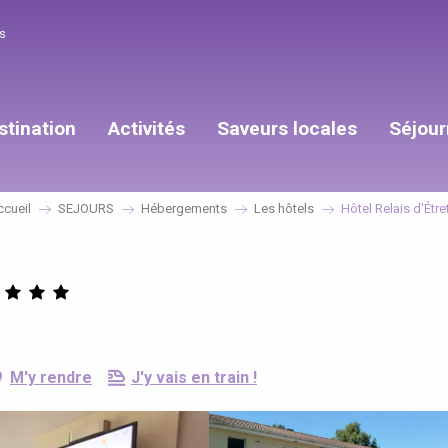
s
stination
Activités
Saveurs locales
Séjour
cueil
SEJOURS
Hébergements
Les hôtels
Hôtel Relais d'Étre
M'y rendre
J'y vais en train !