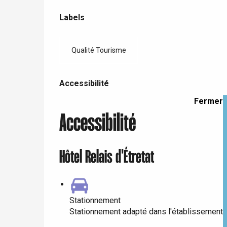
Dieppe
Offres de prestations
Labels
Labels
Offranville
t-Valery-en-Caux
Qualité Tourisme
er
Accessibilité
e
Accessibilité
Neufchâtel-en-Bray
Doudeville
Fermer
Val-de-Scie
Accessibilité
etot
Forges-les-
Clères
Hôtel Relais d'Étretat
Buchy
en-Seine
Duclair
Rouen
Stationnement
Stationnement adapté dans l'établissement