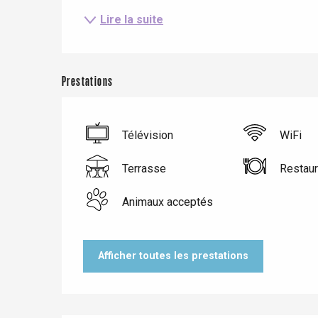
Lire la suite
Prestations
Télévision
WiFi
Terrasse
Restaur
Animaux acceptés
Le Tr
Eu
Afficher toutes les prestations
Criel-sur-Mer
Blangy-s