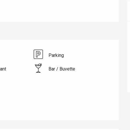
Parking
ant
Bar / Buvette
éport
Lille 2h30
ur-Bresle