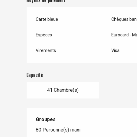
Moyens de paiement
Carte bleue
Chèques banc
Espèces
Eurocard - M
Virements
Visa
Capacité
41 Chambre(s)
Groupes
Groupes
80 Personne(s) maxi