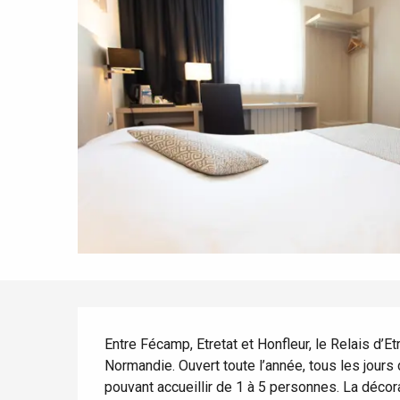
Tout l'agenda
Lieux branchés
Séjours en bord de
mer
Eté
Meilleurs brunch
Séjours en train
Quand il pleut
Restaurants avec vue
Séjours à vélo
Avec les enfants
Entre amis
Description
Entre Fécamp, Etretat et Honfleur, le Relais d’Etr
Normandie. Ouvert toute l’année, tous les jours
pouvant accueillir de 1 à 5 personnes. La décor