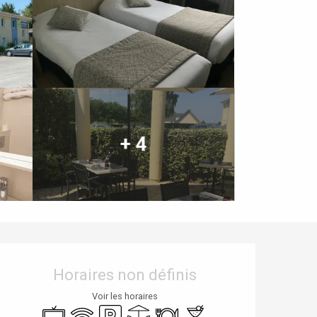
+ 4
Ouverture et coordonnées
Horaires non définis
Voir les horaires
Télévision
WiFi
Parking
Terrasse
Restaurant
Bar / Buvette