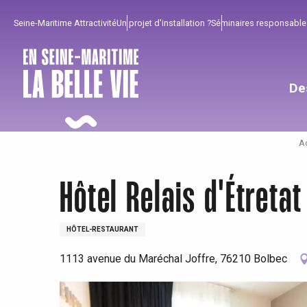
Aller
Seine-Maritime Attractivité
Un projet d'installation ?
Séminaires responsable
au
contenu
principal
De
Ac
Hôtel Relais d'Étretat
HÔTEL-RESTAURANT
1113 avenue du Maréchal Joffre, 76210 Bolbec
Pour profiter
Incontournables
Bien de chez nous !