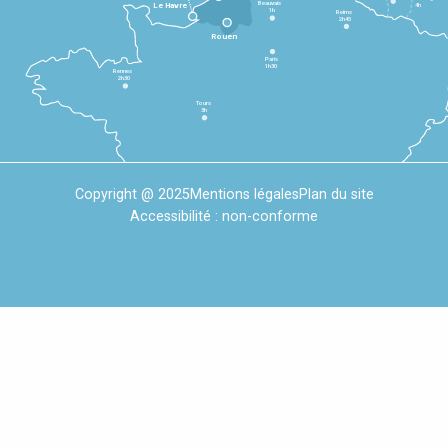
Beauvais
4h
Le Havre
1h
Reims
2h45
Rouen
Paris
1h30
Rennes
2h30
Tours
3h
Copyright @ 2025
Mentions légales
Plan du site
Accessibilité : non-conforme