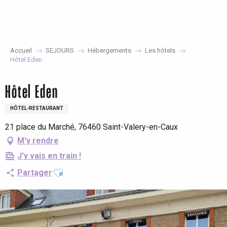
Aller
au
contenu
principal
Accueil
SEJOURS
Hébergements
Les hôtels
Hôtel Eden
Hôtel Eden
HÔTEL-RESTAURANT
21 place du Marché, 76460 Saint-Valery-en-Caux
M'y rendre
J'y vais en train !
Ajouter aux favoris
Partager