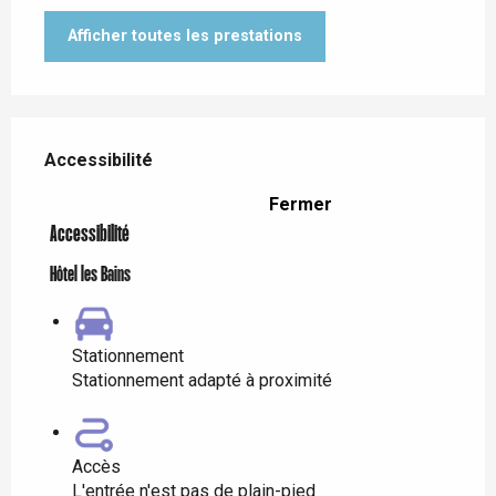
Afficher toutes les prestations
Offres de prestations
Accessibilité
Accessibilité
Fermer
Accessibilité
Hôtel les Bains
Stationnement
Stationnement adapté à proximité
Accès
L'entrée n'est pas de plain-pied