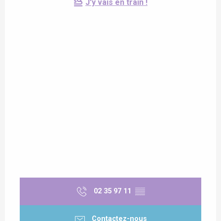
J'y vais en train !
02 35 97 11
▒▒
Contactez-nous