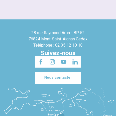
28 rue Raymond Aron - BP 52
76824 Mont-Saint-Aignan Cedex
Téléphone : 02 35 12 10 10
Suivez-nous
Nous contacter
Londres
3h30
Bruxelles
Portsmouth
Newhaven
Bonn
3h
5h
Lille
2h30
Le Tréport
Dieppe
Luxembourg