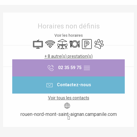
Ouverture et coordonnées
Horaires non définis
Voir les horaires
Télévision
WiFi
Terrasse
Restaurant
Parking
Animaux acceptés
+ 8 autre(s) prestation(s)
02 35 59 75
▒▒
Contactez-nous
Voir tous les contacts
rouen-nord-mont-saint-aignan.campanile.com