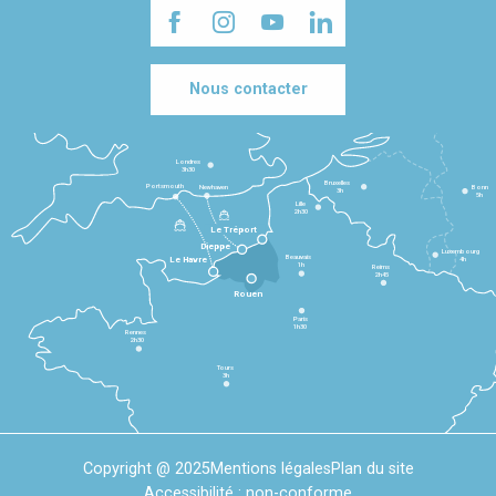
Nous contacter
Londres
3h30
Bruxelles
Portsmouth
Newhaven
Bonn
3h
5h
Lille
2h30
Le Tréport
Dieppe
Luxembourg
Beauvais
4h
Le Havre
1h
Reims
2h45
Rouen
Paris
1h30
Rennes
2h30
Tours
3h
Copyright @ 2025
Mentions légales
Plan du site
Accessibilité : non-conforme