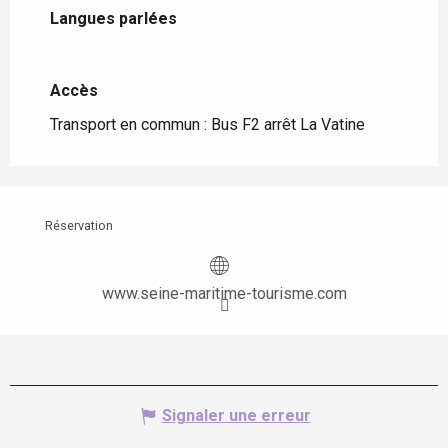
Langues parlées
Langues parlées
Accès
Accès
Transport en commun : Bus F2 arrêt La Vatine
Réservation
www.seine-maritime-tourisme.com
Signaler une erreur