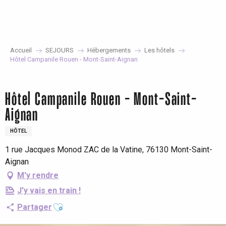
Aller
au
contenu
principal
Accueil
SEJOURS
Hébergements
Les hôtels
Hôtel Campanile Rouen - Mont-Saint-Aignan
Hôtel Campanile Rouen - Mont-Saint-
Aignan
HÔTEL
1 rue Jacques Monod ZAC de la Vatine, 76130 Mont-Saint-
Aignan
M'y rendre
J'y vais en train !
Ajouter aux favoris
Partager